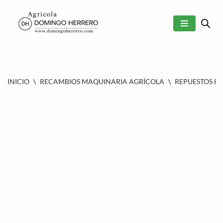
SALTAR
AL
CONTENIDO
INICIO
\
RECAMBIOS MAQUINARIA AGRÍCOLA
\
REPUESTOS P