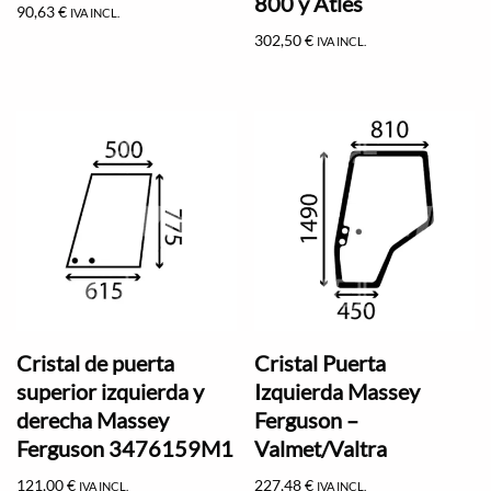
800 y Atles
90,63
€
IVA INCL.
302,50
€
IVA INCL.
Cristal de puerta
Cristal Puerta
superior izquierda y
Izquierda Massey
derecha Massey
Ferguson –
Ferguson 3476159M1
Valmet/Valtra
121,00
€
227,48
€
IVA INCL.
IVA INCL.