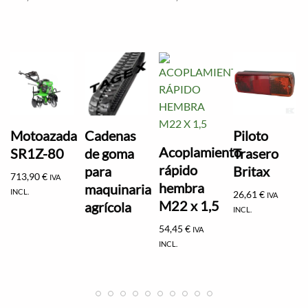
Motoazada
Cadenas
Piloto
Acoplamiento
SR1Z-80
de goma
Trasero
rápido
para
Britax
713,90
€
IVA
hembra
maquinaria
INCL.
26,61
€
IVA
M22 x 1,5
agrícola
INCL.
54,45
€
IVA
INCL.