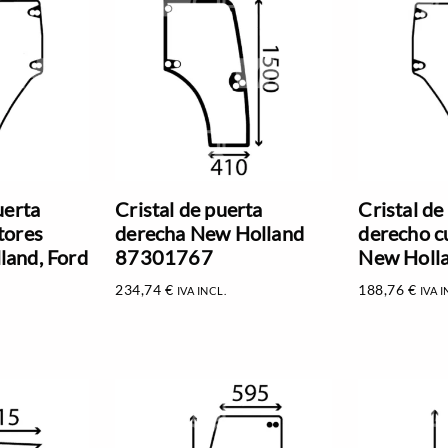
uerta
Cristal de puerta
Cristal de
tores
derecha New Holland
derecho c
land, Ford
87301767
New Holl
234,74
€
188,76
€
IVA INCL.
IVA I