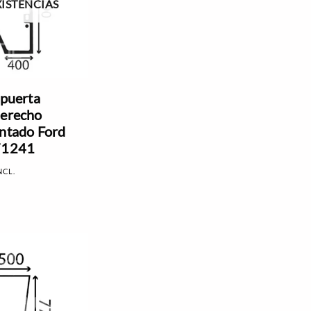
XISTENCIAS
 puerta
derecho
intado Ford
871241
NCL.