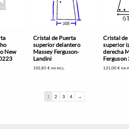
rta
Cristal de Puerta
Cristal de
cho
superior delantero
superior i
do New
Massey Ferguson-
derecha 
20223
Landini
Ferguson
102,85
€
121,00
€
IVA INCL.
IVA I
1
2
3
4
→