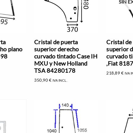
SIN E
rta
Cristal de puerta
Cristal de
cho plano
superior derecho
superior 
898
curvado tintado Case IH
curvado t
MXU y New Holland
,Fiat 81
TSA 84280178
218,89
€
IVA I
350,90
€
IVA INCL.