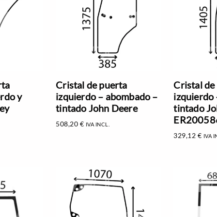
rta
Cristal de puerta
Cristal de
erdo y
izquierdo – abombado –
izquierdo
ey
tintado John Deere
tintado J
ER20058
508,20
€
IVA INCL.
329,12
€
IVA I