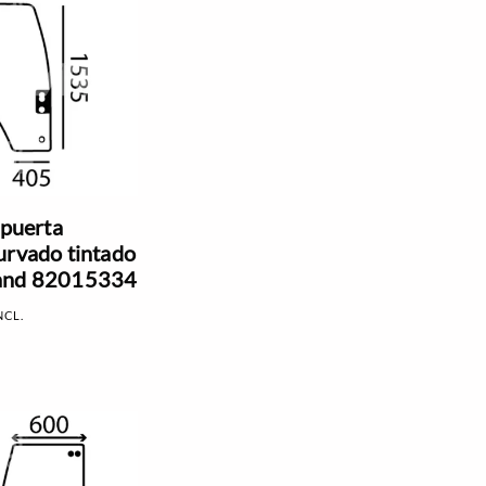
 puerta
urvado tintado
and 82015334
NCL.