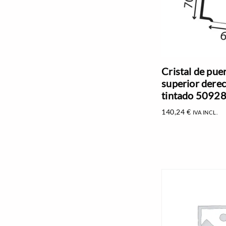
Cristal de pue
superior dere
tintado 5092
140,24
€
IVA INCL.