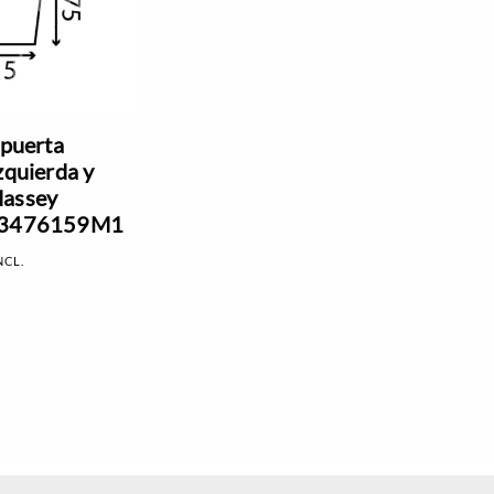
 puerta
zquierda y
Massey
 3476159M1
NCL.