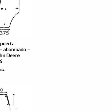
 puerta
 – abombado –
ohn Deere
6
NCL.