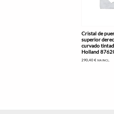
Cristal de pue
superior dere
curvado tinta
Holland 876
290,40
€
IVA INCL.