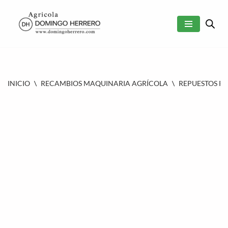
SALTAR
AL
CONTENIDO
INICIO
\
RECAMBIOS MAQUINARIA AGRÍCOLA
\
REPUESTOS P