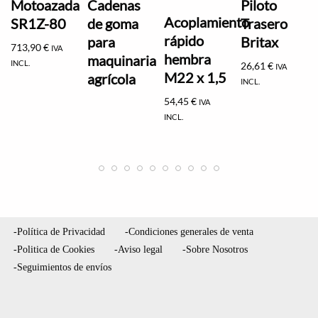
Motoazada
Cadenas
Piloto
Acoplamiento
SR1Z-80
de goma
Trasero
rápido
para
Britax
713,90
€
IVA
hembra
maquinaria
INCL.
26,61
€
IVA
M22 x 1,5
agrícola
INCL.
54,45
€
IVA
INCL.
-Política de Privacidad
-Condiciones generales de venta
-Politica de Cookies
-Aviso legal
-Sobre Nosotros
-Seguimientos de envíos