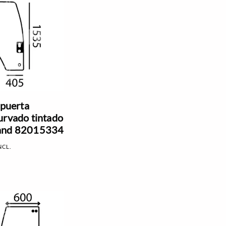
 puerta
urvado tintado
and 82015334
NCL.