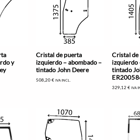
rta
Cristal de puerta
Cristal de
erdo y
izquierdo – abombado –
izquierdo
ey
tintado John Deere
tintado J
ER20058
508,20
€
IVA INCL.
329,12
€
IVA I