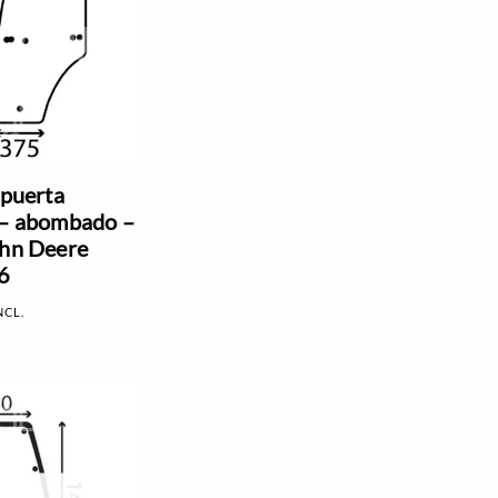
 puerta
 – abombado –
ohn Deere
6
NCL.