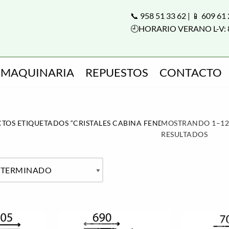
📞 958 51 33 62 | 📱 609 61
🕘HORARIO VERANO L-V: 
MAQUINARIA
REPUESTOS
CONTACTO
TOS ETIQUETADOS “CRISTALES CABINA FENDT”
MOSTRANDO 1–12 
RESULTADOS