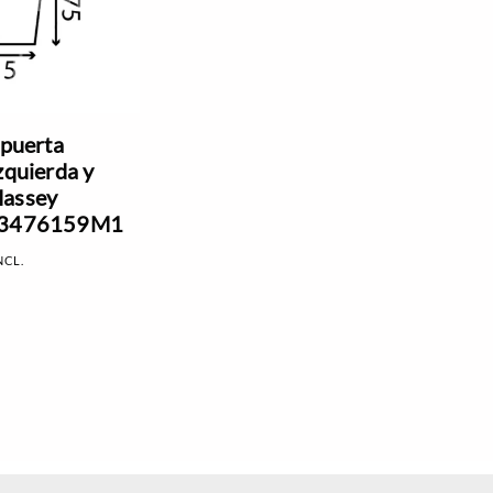
 puerta
zquierda y
Massey
 3476159M1
NCL.