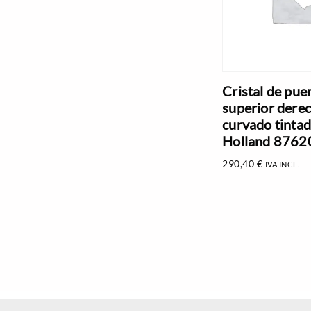
Cristal de pue
superior dere
curvado tinta
Holland 876
290,40
€
IVA INCL.