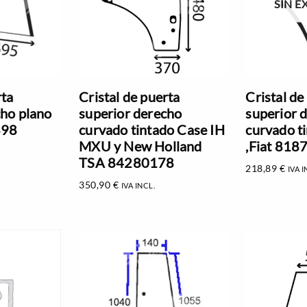
SIN E
rta
Cristal de puerta
Cristal de
cho plano
superior derecho
superior 
898
curvado tintado Case IH
curvado t
MXU y New Holland
,Fiat 81
TSA 84280178
218,89
€
IVA I
350,90
€
IVA INCL.