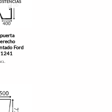
XISTENCIAS
 puerta
derecho
intado Ford
871241
NCL.