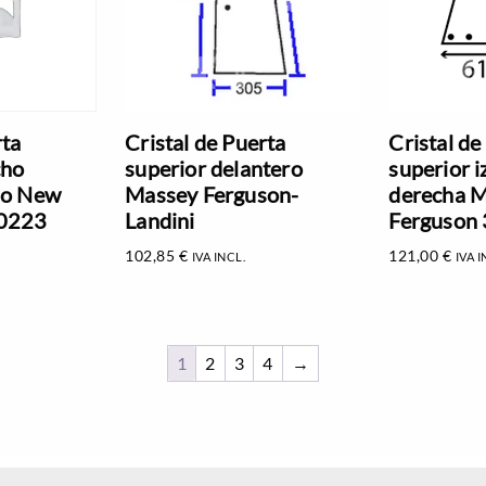
rta
Cristal de Puerta
Cristal de
cho
superior delantero
superior i
do New
Massey Ferguson-
derecha 
20223
Landini
Ferguson
102,85
€
121,00
€
IVA INCL.
IVA I
1
2
3
4
→