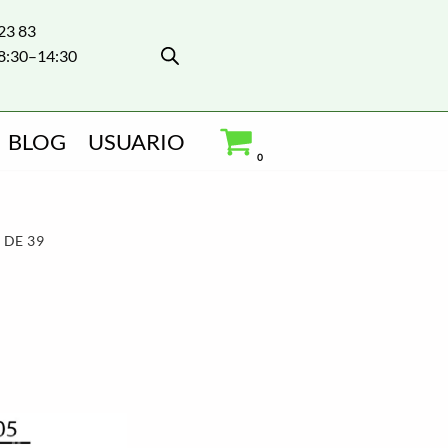
 23 83
8:30–14:30
BLOG
USUARIO
0
DE 39