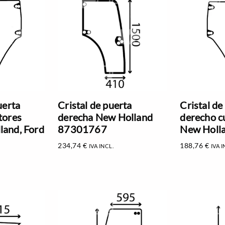
uerta
Cristal de puerta
Cristal de
tores
derecha New Holland
derecho c
land, Ford
87301767
New Holl
234,74
€
188,76
€
IVA INCL.
IVA I