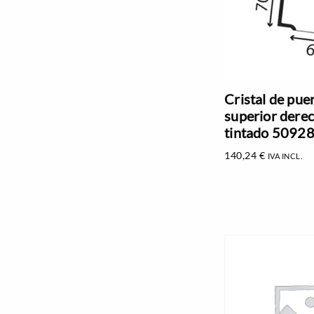
Cristal de pue
superior dere
tintado 5092
140,24
€
IVA INCL.