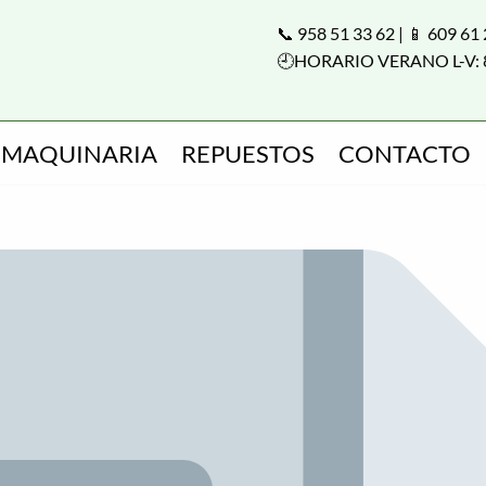
📞 958 51 33 62 | 📱 609 61
🕘HORARIO VERANO L-V: 
MAQUINARIA
REPUESTOS
CONTACTO