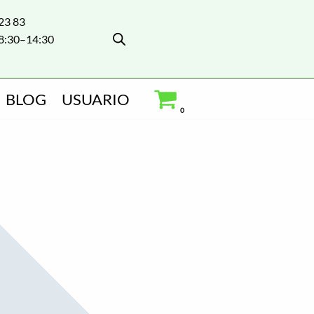
 23 83
8:30–14:30
BLOG
USUARIO
0