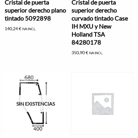
Cristal de puerta
Cristal de puerta
superior derecho plano
superior derecho
tintado 5092898
curvado tintado Case
IH MXU y New
140,24
€
IVA INCL.
Holland TSA
84280178
350,90
€
IVA INCL.
SIN EXISTENCIAS