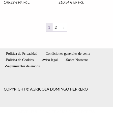
146,29
€
210,54
€
IVA INCL.
IVA INCL.
1
2
→
-Política de Privacidad
-Condiciones generales de venta
-Politica de Cookies
-Aviso legal
-Sobre Nosotros
-Seguimientos de envíos
COPYRIGHT © AGRICOLA DOMINGO HERRERO
NEVE
| FUNCIONA GRACIAS A
WORDPRESS