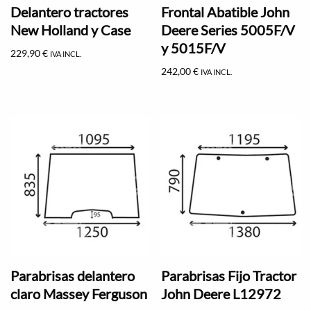
Delantero tractores
Frontal Abatible John
New Holland y Case
Deere Series 5005F/V
y 5015F/V
229,90
€
IVA INCL.
242,00
€
IVA INCL.
Parabrisas delantero
Parabrisas Fijo Tractor
claro Massey Ferguson
John Deere L12972