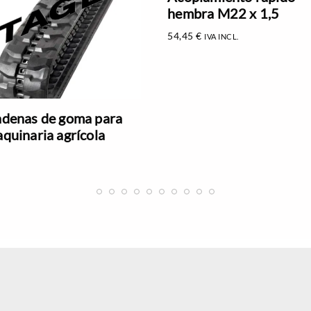
hembra M22 x 1,5
54,45
€
IVA INCL.
denas de goma para
quinaria agrícola