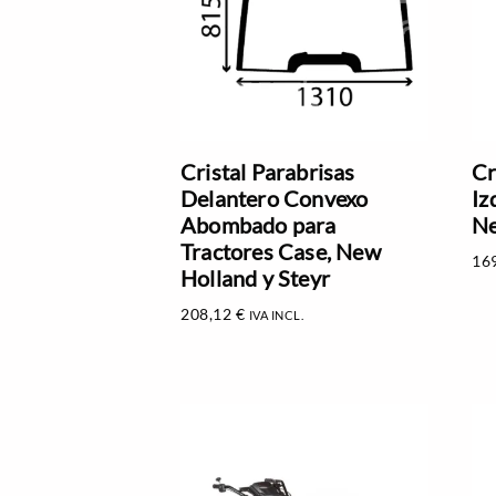
Cristal Parabrisas
Cr
Delantero Convexo
Iz
Abombado para
Ne
Tractores Case, New
16
Holland y Steyr
208,12
€
IVA INCL.