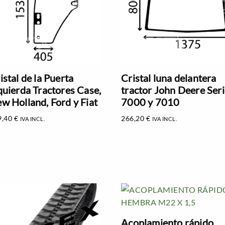
istal de la Puerta
Cristal luna delantera
quierda Tractores Case,
tractor John Deere Ser
w Holland, Ford y Fiat
7000 y 7010
9,40
€
266,20
€
IVA INCL.
IVA INCL.
Acoplamiento rápido