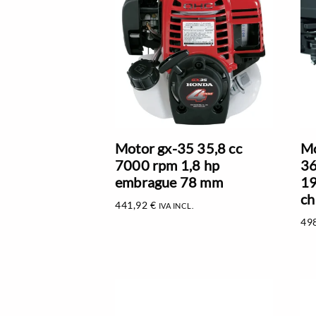
Motor gx-35 35,8 cc
Mo
7000 rpm 1,8 hp
36
embrague 78 mm
19
ch
441,92
€
IVA INCL.
49