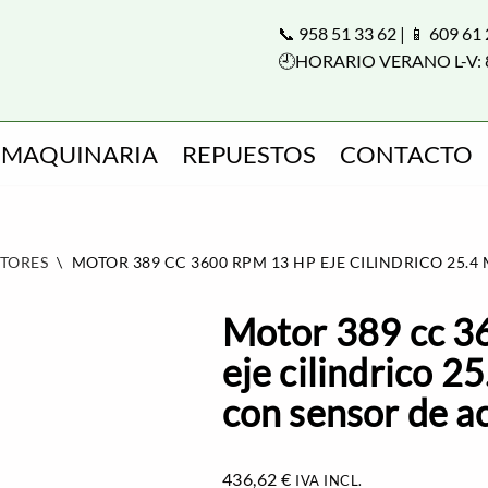
📞 958 51 33 62 | 📱 609 61
🕘HORARIO VERANO L-V: 
MAQUINARIA
REPUESTOS
CONTACTO
TORES
\
MOTOR 389 CC 3600 RPM 13 HP EJE CILINDRICO 25.4
Motor 389 cc 3
eje cilindrico 
con sensor de a
436,62
€
IVA INCL.