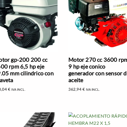
tor gp-200 200 cc
Motor 270 cc 3600 rp
00 rpm 6,5 hp eje
9 hp eje conico
.05 mm cilindrico con
generador con sensor d
aveta
aceite
8,04
€
362,94
€
IVA INCL.
IVA INCL.