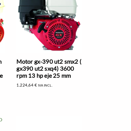
m
Motor gx-390 ut2 smx2 (
gx390 ut2 sxq4) 3600
e
rpm 13 hp eje 25 mm
1.224,64
€
IVA INCL.