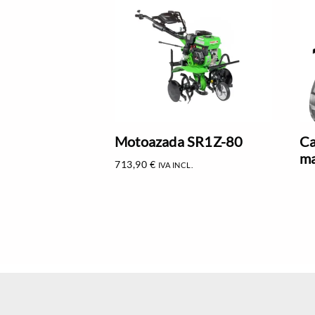
Motoazada SR1Z-80
Ca
ma
713,90
€
IVA INCL.