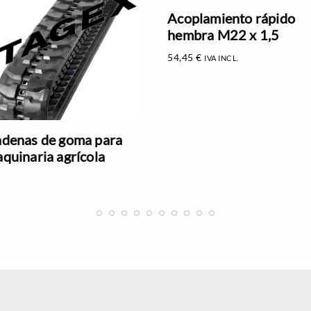
Acoplamiento rápido
hembra M22 x 1,5
54,45
€
IVA INCL.
denas de goma para
quinaria agrícola