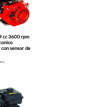
9 cc 3600 rpm
conico
 con sensor de
NCL.