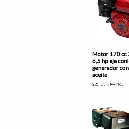
Motor 170 cc
6,5 hp eje con
generador con
aceite
225,13
€
IVA INCL.