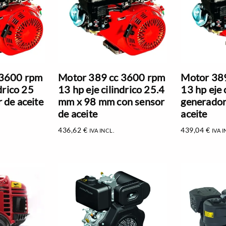
 3600 rpm
Motor 389 cc 3600 rpm
Motor 38
drico 25
13 hp eje cilindrico 25.4
13 hp eje 
 de aceite
mm x 98 mm con sensor
generador
de aceite
aceite
436,62
€
439,04
€
IVA INCL.
IVA I