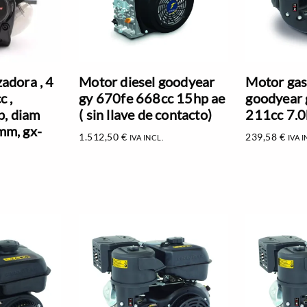
adora , 4
Motor diesel goodyear
Motor gas
c ,
gy 670fe 668cc 15hp ae
goodyear 
p, diam
( sin llave de contacto)
211cc 7.0
mm, gx-
1.512,50
€
239,58
€
IVA INCL.
IVA I