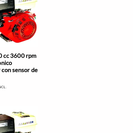
0 cc 3600 rpm
onico
 con sensor de
NCL.