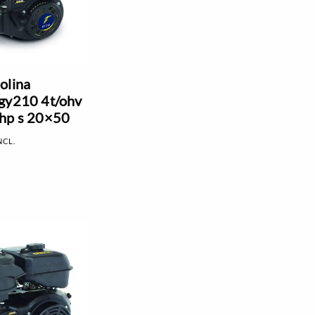
olina
gy210 4t/ohv
hp s 20×50
NCL.