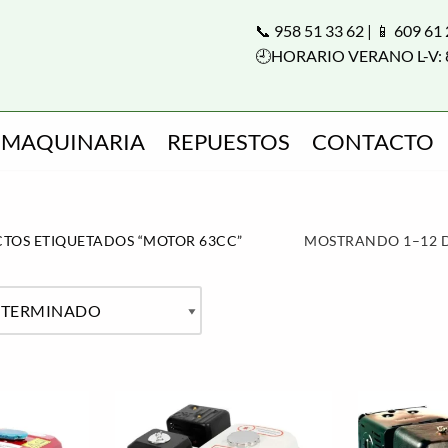
📞 958 51 33 62 | 📱 609 61
🕘HORARIO VERANO L-V: 
MAQUINARIA
REPUESTOS
CONTACTO
TOS ETIQUETADOS “MOTOR 63CC”
MOSTRANDO 1–12 D