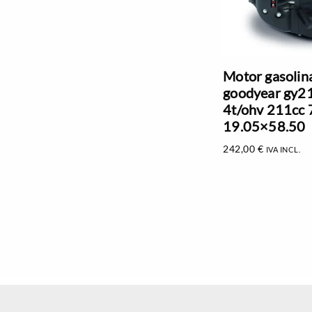
Motor gasolin
goodyear gy2
4t/ohv 211cc 
19.05×58.50
242,00
€
IVA INCL.