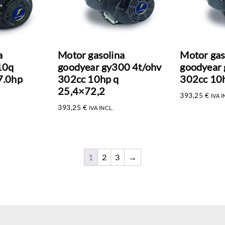
a
Motor gasolina
Motor gas
10q
goodyear gy300 4t/ohv
goodyear 
7.0hp
302cc 10hp q
302cc 10
25,4×72,2
393,25
€
IVA I
393,25
€
IVA INCL.
1
2
3
→