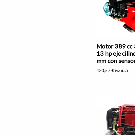
Motor 389 cc
13 hp eje cilin
mm con sensor
430,57
€
IVA INCL.