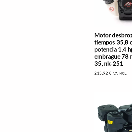
Motor desbroz
tiempos 35,8 c
potencia 1,4 h
embrague 78 
35, nk-251
215,92
€
IVA INCL.