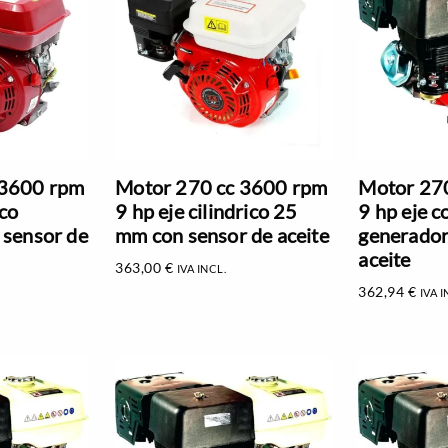
 3600 rpm
Motor 270 cc 3600 rpm
Motor 27
ico
9 hp eje cilindrico 25
9 hp eje c
 sensor de
mm con sensor de aceite
generador
aceite
363,00
€
IVA INCL.
362,94
€
IVA I