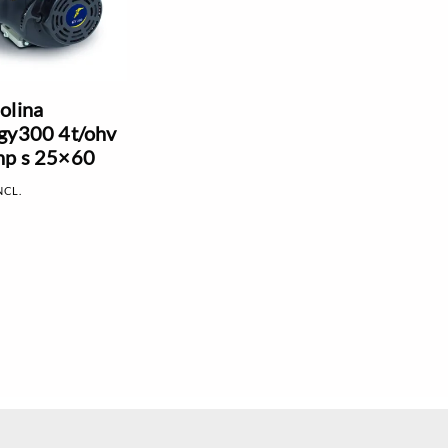
olina
gy300 4t/ohv
hp s 25×60
NCL.