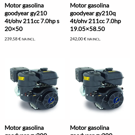
Motor gasolina
Motor gasolina
goodyear gy210
goodyear gy210q
4t/ohv 211cc 7.0hp s
4t/ohv 211cc 7.0hp
20×50
19.05×58.50
239,58
€
242,00
€
IVA INCL.
IVA INCL.
Motor gasolina
Motor gasolina