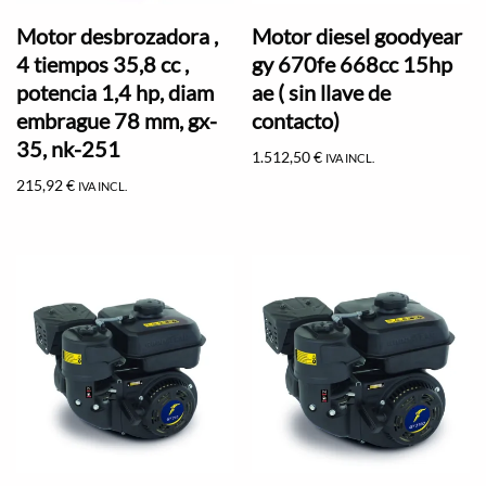
Motor desbrozadora ,
Motor diesel goodyear
4 tiempos 35,8 cc ,
gy 670fe 668cc 15hp
potencia 1,4 hp, diam
ae ( sin llave de
embrague 78 mm, gx-
contacto)
35, nk-251
1.512,50
€
IVA INCL.
215,92
€
IVA INCL.