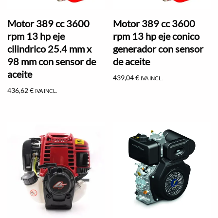
Motor 389 cc 3600
Motor 389 cc 3600
rpm 13 hp eje
rpm 13 hp eje conico
cilindrico 25.4 mm x
generador con sensor
98 mm con sensor de
de aceite
aceite
439,04
€
IVA INCL.
436,62
€
IVA INCL.