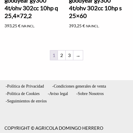
goodyear gy300
goodyear gy300
4t/ohv 302cc 10hp q
4t/ohv 302cc 10hp s
25,4×72,2
25×60
393,25
€
393,25
€
IVA INCL.
IVA INCL.
1
2
3
→
-Política de Privacidad
-Condiciones generales de venta
-Politica de Cookies
-Aviso legal
-Sobre Nosotros
-Seguimientos de envíos
COPYRIGHT © AGRICOLA DOMINGO HERRERO