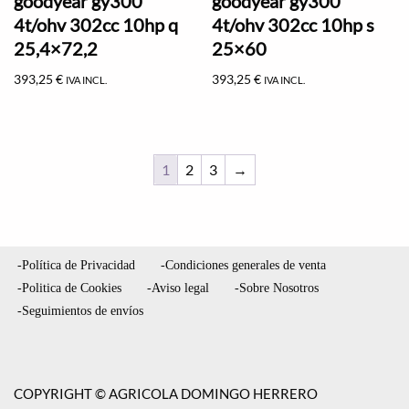
goodyear gy300
goodyear gy300
4t/ohv 302cc 10hp q
4t/ohv 302cc 10hp s
25,4×72,2
25×60
393,25
€
393,25
€
IVA INCL.
IVA INCL.
1
2
3
→
-Política de Privacidad
-Condiciones generales de venta
-Politica de Cookies
-Aviso legal
-Sobre Nosotros
-Seguimientos de envíos
COPYRIGHT © AGRICOLA DOMINGO HERRERO