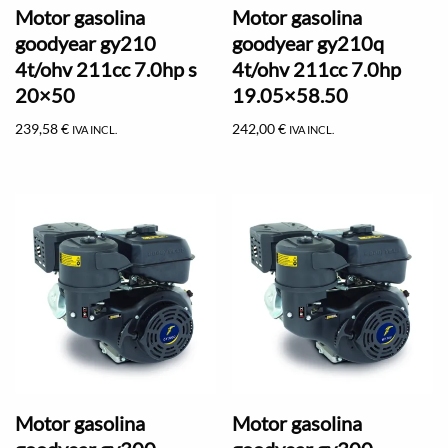
Motor gasolina
Motor gasolina
goodyear gy210
goodyear gy210q
4t/ohv 211cc 7.0hp s
4t/ohv 211cc 7.0hp
20×50
19.05×58.50
239,58
€
242,00
€
IVA INCL.
IVA INCL.
Motor gasolina
Motor gasolina