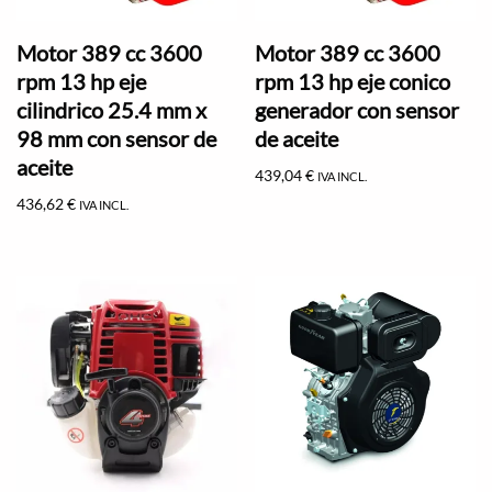
Motor 389 cc 3600
Motor 389 cc 3600
rpm 13 hp eje
rpm 13 hp eje conico
cilindrico 25.4 mm x
generador con sensor
98 mm con sensor de
de aceite
aceite
439,04
€
IVA INCL.
436,62
€
IVA INCL.