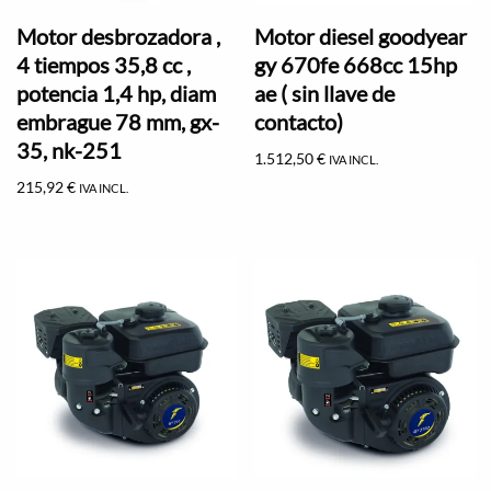
Motor desbrozadora ,
Motor diesel goodyear
4 tiempos 35,8 cc ,
gy 670fe 668cc 15hp
potencia 1,4 hp, diam
ae ( sin llave de
embrague 78 mm, gx-
contacto)
35, nk-251
1.512,50
€
IVA INCL.
215,92
€
IVA INCL.