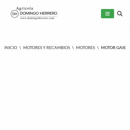
SALTAR
AL
CONTENIDO
INICIO
\
MOTORES Y RECAMBIOS
\
MOTORES
\
MOTOR GASOLI