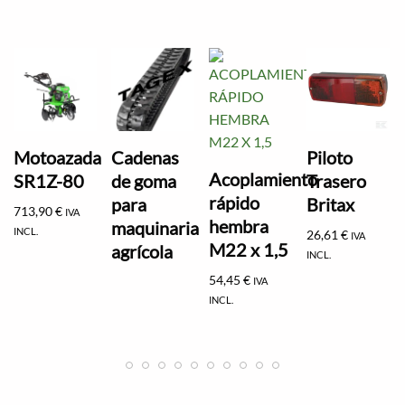
Motoazada
Cadenas
Piloto
Acoplamiento
SR1Z-80
de goma
Trasero
rápido
para
Britax
713,90
€
IVA
hembra
maquinaria
INCL.
26,61
€
IVA
M22 x 1,5
agrícola
INCL.
54,45
€
IVA
INCL.