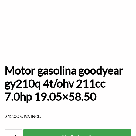
Motor gasolina goodyear
gy210q 4t/ohv 211cc
7.0hp 19.05×58.50
242,00
€
IVA INCL.