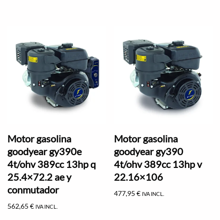
Motor gasolina
Motor gasolina
goodyear gy390e
goodyear gy390
4t/ohv 389cc 13hp q
4t/ohv 389cc 13hp v
25.4×72.2 ae y
22.16×106
conmutador
477,95
€
IVA INCL.
562,65
€
IVA INCL.