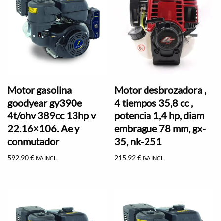
Motor gasolina
Motor desbrozadora ,
goodyear gy390e
4 tiempos 35,8 cc ,
4t/ohv 389cc 13hp v
potencia 1,4 hp, diam
22.16×106. Ae y
embrague 78 mm, gx-
conmutador
35, nk-251
592,90
€
215,92
€
IVA INCL.
IVA INCL.