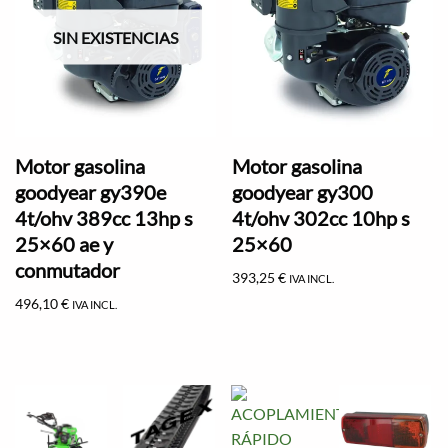
SIN EXISTENCIAS
Motor gasolina
Motor gasolina
goodyear gy390e
goodyear gy300
4t/ohv 389cc 13hp s
4t/ohv 302cc 10hp s
25×60 ae y
25×60
conmutador
393,25
€
IVA INCL.
496,10
€
IVA INCL.