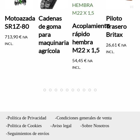
Motoazada
Cadenas
Piloto
Acoplamiento
SR1Z-80
de goma
Trasero
rápido
para
Britax
713,90
€
IVA
hembra
maquinaria
INCL.
26,61
€
IVA
M22 x 1,5
agrícola
INCL.
54,45
€
IVA
INCL.
-Política de Privacidad
-Condiciones generales de venta
-Politica de Cookies
-Aviso legal
-Sobre Nosotros
-Seguimientos de envíos