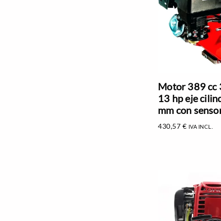
Motor 389 cc
13 hp eje cilin
mm con sensor
430,57
€
IVA INCL.