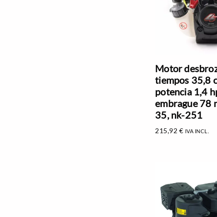
Motor desbroz
tiempos 35,8 c
potencia 1,4 h
embrague 78 
35, nk-251
215,92
€
IVA INCL.