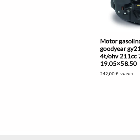
Motor gasolin
goodyear gy2
4t/ohv 211cc 
19.05×58.50
242,00
€
IVA INCL.