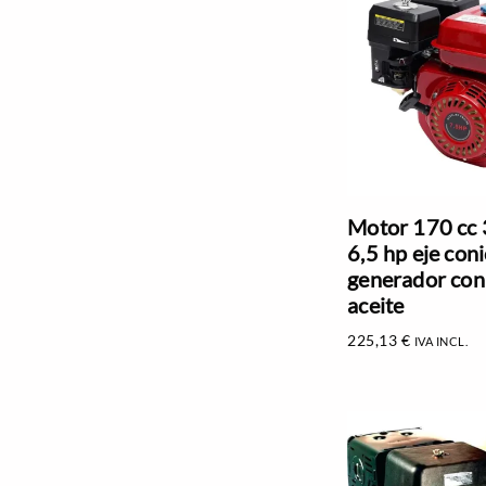
Motor 170 cc
6,5 hp eje con
generador con
aceite
225,13
€
IVA INCL.