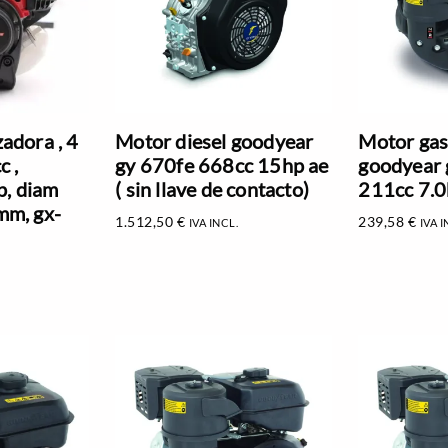
adora , 4
Motor diesel goodyear
Motor gas
c ,
gy 670fe 668cc 15hp ae
goodyear 
p, diam
( sin llave de contacto)
211cc 7.0
mm, gx-
1.512,50
€
239,58
€
IVA INCL.
IVA I