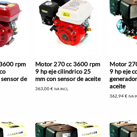
 3600 rpm
Motor 270 cc 3600 rpm
Motor 27
ico
9 hp eje cilindrico 25
9 hp eje c
 sensor de
mm con sensor de aceite
generador
aceite
363,00
€
IVA INCL.
362,94
€
IVA I