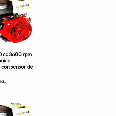
0 cc 3600 rpm
onico
 con sensor de
NCL.