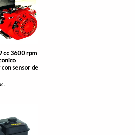
9 cc 3600 rpm
conico
 con sensor de
NCL.