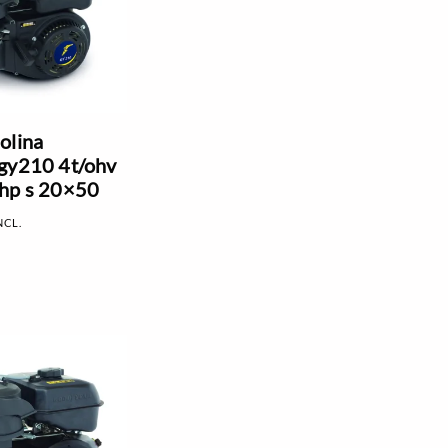
olina
gy210 4t/ohv
hp s 20×50
NCL.