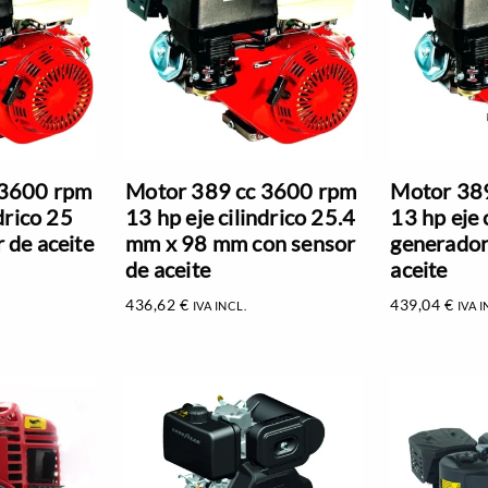
 3600 rpm
Motor 389 cc 3600 rpm
Motor 38
drico 25
13 hp eje cilindrico 25.4
13 hp eje 
 de aceite
mm x 98 mm con sensor
generador
de aceite
aceite
436,62
€
439,04
€
IVA INCL.
IVA I