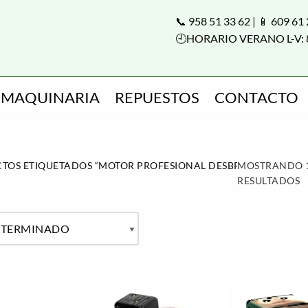
📞 958 51 33 62 | 📱 609 61
🕘HORARIO VERANO L-V: 
MAQUINARIA
REPUESTOS
CONTACTO
TOS ETIQUETADOS “MOTOR PROFESIONAL DESBROZADORA”
MOSTRANDO 1
RESULTADOS