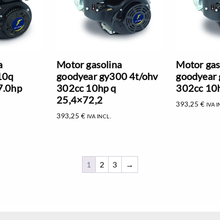
a
Motor gasolina
Motor gas
10q
goodyear gy300 4t/ohv
goodyear 
7.0hp
302cc 10hp q
302cc 10
25,4×72,2
393,25
€
IVA I
393,25
€
IVA INCL.
1
2
3
→