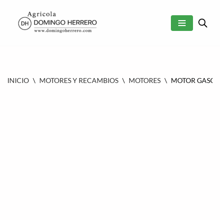
SALTAR
AL
CONTENIDO
INICIO
\
MOTORES Y RECAMBIOS
\
MOTORES
\
MOTOR GASOLI