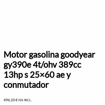
Motor gasolina goodyear
gy390e 4t/ohv 389cc
13hp s 25×60 ae y
conmutador
496,10
€
IVA INCL.