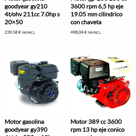
goodyear gy210
3600 rpm 6,5 hp eje
4t/ohv 211cc 7.0hp s
19.05 mm cilindrico
20×50
con chaveta
239,58
€
498,04
€
IVA INCL.
IVA INCL.
Motor gasolina
Motor 389 cc 3600
goodyear gy390
rpm 13 hp eje conico