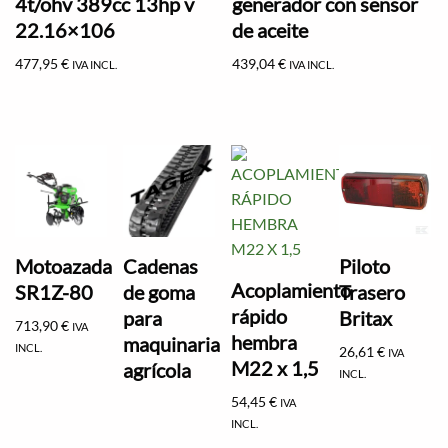
4t/ohv 389cc 13hp v
generador con sensor
22.16×106
de aceite
477,95
€
439,04
€
IVA INCL.
IVA INCL.
Motoazada
Cadenas
Piloto
Acoplamiento
SR1Z-80
de goma
Trasero
rápido
para
Britax
713,90
€
IVA
hembra
maquinaria
INCL.
26,61
€
IVA
M22 x 1,5
agrícola
INCL.
54,45
€
IVA
INCL.