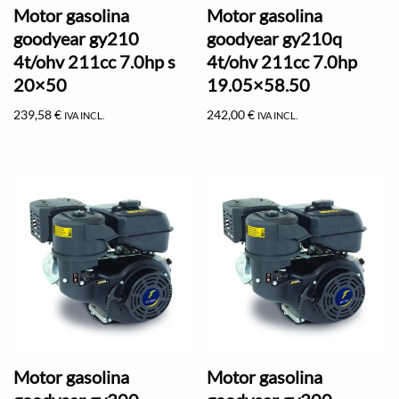
Motor gasolina
Motor gasolina
goodyear gy210
goodyear gy210q
4t/ohv 211cc 7.0hp s
4t/ohv 211cc 7.0hp
20×50
19.05×58.50
239,58
€
242,00
€
IVA INCL.
IVA INCL.
Motor gasolina
Motor gasolina