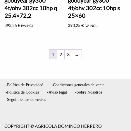
goodyear gy300
goodyear gy300
4t/ohv 302cc 10hp q
4t/ohv 302cc 10hp s
25,4×72,2
25×60
393,25
€
393,25
€
IVA INCL.
IVA INCL.
1
2
3
→
-Política de Privacidad
-Condiciones generales de venta
-Politica de Cookies
-Aviso legal
-Sobre Nosotros
-Seguimientos de envíos
COPYRIGHT © AGRICOLA DOMINGO HERRERO