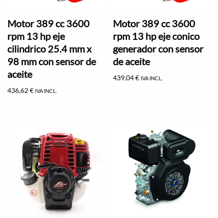
Motor 389 cc 3600
Motor 389 cc 3600
rpm 13 hp eje
rpm 13 hp eje conico
cilindrico 25.4 mm x
generador con sensor
98 mm con sensor de
de aceite
aceite
439,04
€
IVA INCL.
436,62
€
IVA INCL.