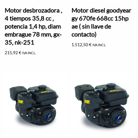
Motor desbrozadora ,
Motor diesel goodyear
4 tiempos 35,8 cc ,
gy 670fe 668cc 15hp
potencia 1,4 hp, diam
ae ( sin llave de
embrague 78 mm, gx-
contacto)
35, nk-251
1.512,50
€
IVA INCL.
215,92
€
IVA INCL.