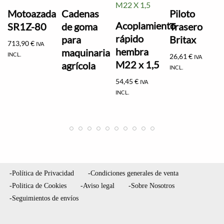
Motoazada
Cadenas
Piloto
Acoplamiento
SR1Z-80
de goma
Trasero
rápido
para
Britax
713,90
€
IVA
hembra
maquinaria
INCL.
26,61
€
IVA
M22 x 1,5
agrícola
INCL.
54,45
€
IVA
INCL.
-Política de Privacidad
-Condiciones generales de venta
-Politica de Cookies
-Aviso legal
-Sobre Nosotros
-Seguimientos de envíos