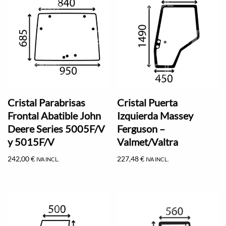
Cristal Parabrisas
Cristal Puerta
Frontal Abatible John
Izquierda Massey
Deere Series 5005F/V
Ferguson –
y 5015F/V
Valmet/Valtra
242,00
€
227,48
€
IVA INCL.
IVA INCL.