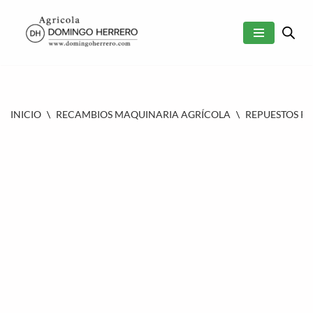
SALTAR
AL
CONTENIDO
INICIO
\
RECAMBIOS MAQUINARIA AGRÍCOLA
\
REPUESTOS P