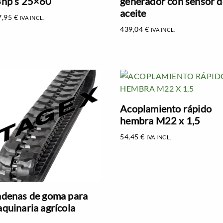
hp s 25×60
generador con sensor d
aceite
7,95
€
IVA INCL.
439,04
€
IVA INCL.
Acoplamiento rápido
hembra M22 x 1,5
54,45
€
IVA INCL.
denas de goma para
quinaria agrícola