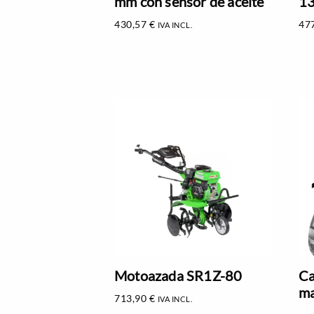
mm con sensor de aceite
13
430,57
€
47
IVA INCL.
Motoazada SR1Z-80
Ca
ma
713,90
€
IVA INCL.