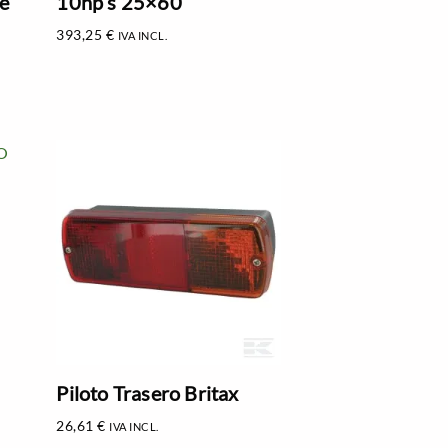
e
10hp s 25×60
393,25
€
IVA INCL.
Piloto Trasero Britax
26,61
€
IVA INCL.