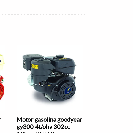
m
Motor gasolina goodyear
gy300 4t/ohv 302cc