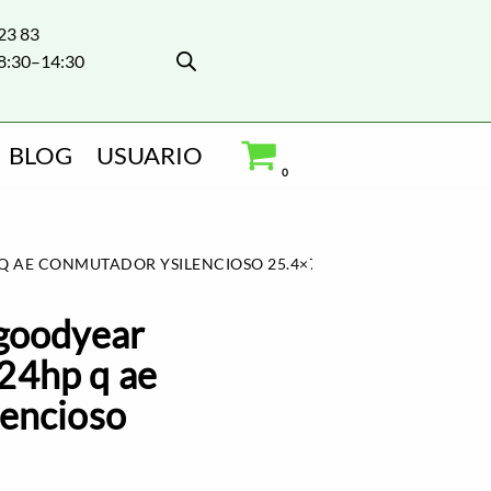
 23 83
8:30–14:30
BLOG
USUARIO
0
 AE CONMUTADOR YSILENCIOSO 25.4×72.2
 goodyear
24hp q ae
lencioso