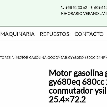
📞 958 51 33 62 | 📱 609 61
🕘HORARIO VERANO L-V: 
MAQUINARIA
REPUESTOS
CONTACTO
TORES
\
MOTOR GASOLINA GOODYEAR GY680EQ 680CC 24HP Q
Motor gasolina
gy680eq 680cc 
conmutador ysi
25.4×72.2