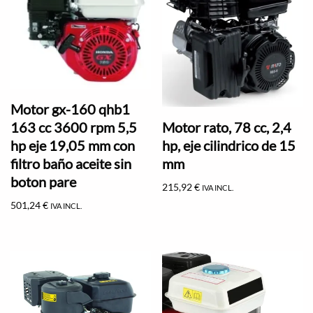
Motor gx-160 qhb1
Motor rato, 78 cc, 2,4
163 cc 3600 rpm 5,5
hp, eje cilindrico de 15
hp eje 19,05 mm con
mm
filtro baño aceite sin
boton pare
215,92
€
IVA INCL.
501,24
€
IVA INCL.