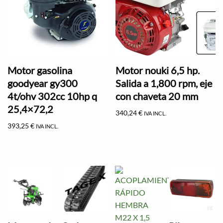
Motor gasolina
Motor nouki 6,5 hp.
goodyear gy300
Salida a 1,800 rpm, eje
4t/ohv 302cc 10hp q
con chaveta 20 mm
25,4×72,2
340,24
€
IVA INCL.
393,25
€
IVA INCL.