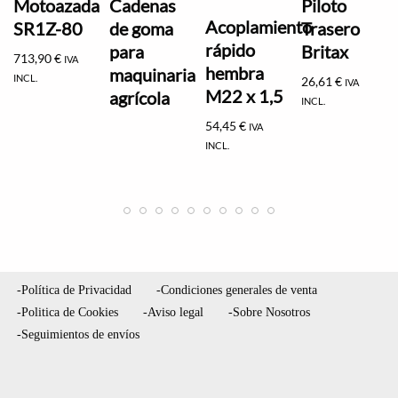
Motoazada
Cadenas
Piloto
Acoplamiento
SR1Z-80
de goma
Trasero
rápido
para
Britax
713,90
€
IVA
hembra
maquinaria
INCL.
26,61
€
IVA
M22 x 1,5
agrícola
INCL.
54,45
€
IVA
INCL.
-Política de Privacidad
-Condiciones generales de venta
-Politica de Cookies
-Aviso legal
-Sobre Nosotros
-Seguimientos de envíos