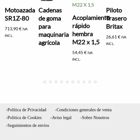
Motoazada
Cadenas
Piloto
Acoplamiento
SR1Z-80
de goma
Trasero
rápido
para
Britax
713,90
€
IVA
hembra
maquinaria
INCL.
26,61
€
IVA
M22 x 1,5
agrícola
INCL.
54,45
€
IVA
INCL.
-Política de Privacidad
-Condiciones generales de venta
-Politica de Cookies
-Aviso legal
-Sobre Nosotros
-Seguimientos de envíos