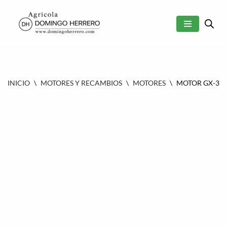
SALTAR
AL
CONTENIDO
INICIO
\
MOTORES Y RECAMBIOS
\
MOTORES
\
MOTOR GX-390 