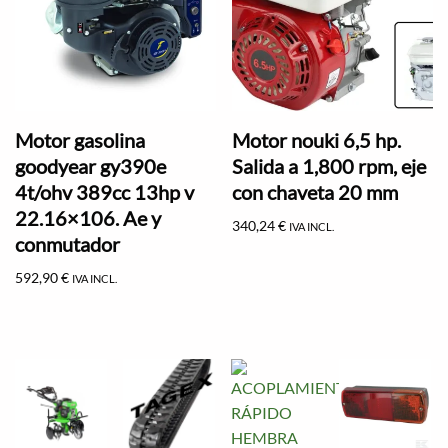
Motor gasolina
Motor nouki 6,5 hp.
goodyear gy390e
Salida a 1,800 rpm, eje
4t/ohv 389cc 13hp v
con chaveta 20 mm
22.16×106. Ae y
340,24
€
IVA INCL.
conmutador
592,90
€
IVA INCL.