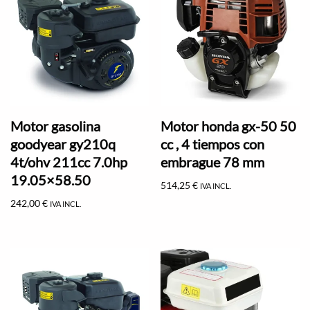
Motor gasolina
Motor honda gx-50 50
goodyear gy210q
cc , 4 tiempos con
4t/ohv 211cc 7.0hp
embrague 78 mm
19.05×58.50
514,25
€
IVA INCL.
242,00
€
IVA INCL.