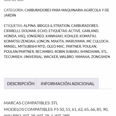
CATEGORÍA:
CARBURADORES PARA MAQUINARIA AGRÍCOLA Y DE
JARDÍN
ETIQUETAS:
ALPINA
,
BRIGGS & STRATION
,
CARBURADORES
,
CIFARELLI
,
DOLMAR
,
ECHO
,
ETIQUETAS: ACTIVE
,
GARLAND
,
HONDA
,
HSQ
,
JONSERED
,
KAWASAKI
,
KOHLER
,
KOMATSU
,
KOMATSU ZENOAH
,
LONCIN
,
MAKITA
,
MARUYAMA
,
MC CULLOCH
,
MINSEL
,
MITSUBISHI MTD
,
OLEO MAC
,
PARTNER
,
POULAN
,
POULAN/PARTNER
,
RECAMBIO
,
ROBIN SUBARU
,
SHINDAIWA
,
STL
,
TECUMSEH
,
UNIVERSAL
,
WACKER
,
WALBRO
,
YAMAHA
,
ZONGSHEN
DESCRIPCIÓN
INFORMACIÓN ADICIONAL
MARCAS COMPATIBLES: STL
MODELOS COMPATIBLES: FS 50, 51, 61, 62, 65, 66, 85, 90,
WALBRO, WT-38, WT-38-1, WT-38B