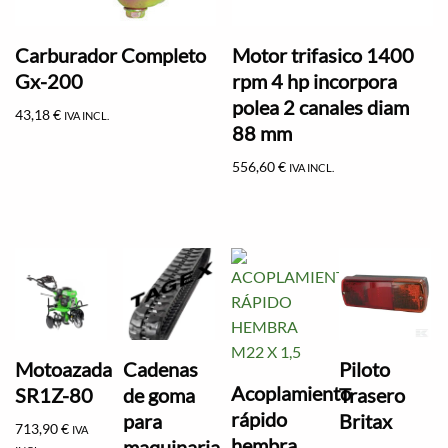
Carburador Completo
Motor trifasico 1400
Gx-200
rpm 4 hp incorpora
polea 2 canales diam
43,18
€
IVA INCL.
88 mm
556,60
€
IVA INCL.
Motoazada
Cadenas
Piloto
Acoplamiento
SR1Z-80
de goma
Trasero
rápido
para
Britax
713,90
€
IVA
hembra
maquinaria