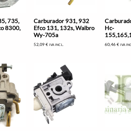
5, 735,
Carburador 931, 932
Carburado
co 8300,
Efco 131, 132s, Walbro
Hc-
Wy-705a
155,165,
52,09
€
60,46
€
IVA INCL.
IVA IN