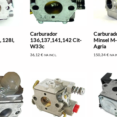
Carburador
Carburad
 128l,
136,137,141,142 Cit-
Minsel M
W33c
Agria
36,12
€
150,34
€
IVA INCL.
IVA I