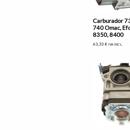
Carburador 73
740 Omac, Ef
8350, 8400
63,33
€
IVA INCL.