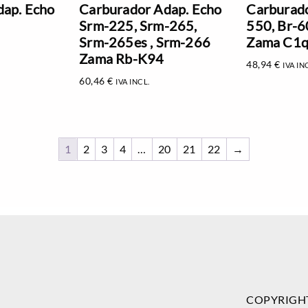
dap. Echo
Carburador Adap. Echo
Carburado
Srm-225, Srm-265,
550, Br-6
Srm-265es , Srm-266
Zama C1q
Zama Rb-K94
48,94
€
IVA IN
60,46
€
IVA INCL.
1
2
3
4
…
20
21
22
→
COPYRIGH