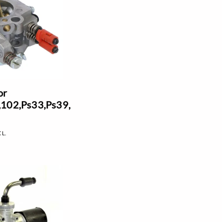
or
,102,Ps33,Ps39,
CL.