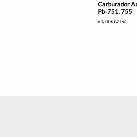
Carburador A
Pb-751, 755
64,78
€
IVA INCL.