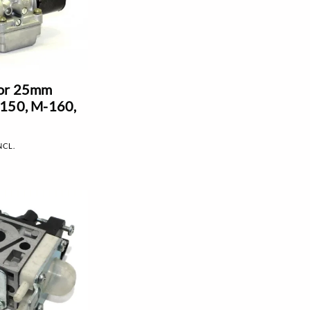
or 25mm
-150, M-160,
NCL.