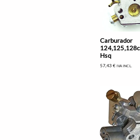
Carburador
124,125,128c,
Hsq
57,43
€
IVA INCL.