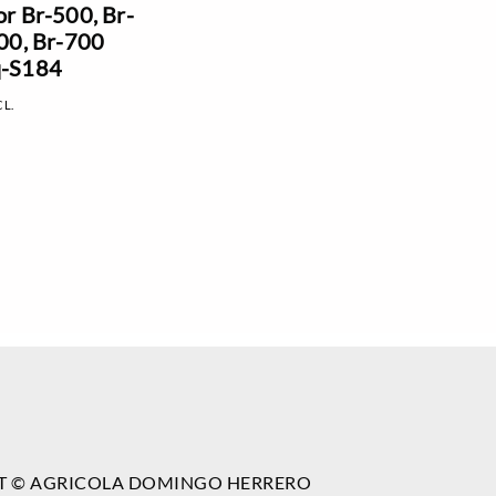
r Br-500, Br-
00, Br-700
-S184
CL.
T © AGRICOLA DOMINGO HERRERO