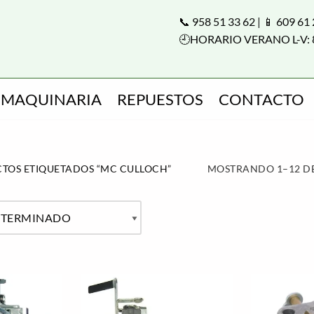
📞 958 51 33 62 | 📱 609 61
🕘HORARIO VERANO L-V: 
MAQUINARIA
REPUESTOS
CONTACTO
TOS ETIQUETADOS “MC CULLOCH”
MOSTRANDO 1–12 DE