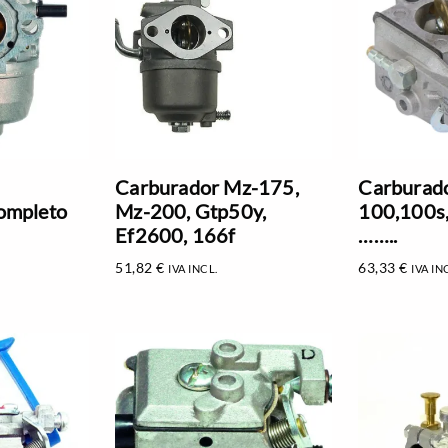
Carburador Mz-175,
Carburad
ompleto
Mz-200, Gtp50y,
100,100s
Ef2600, 166f
……..
51,82
€
63,33
€
IVA INCL.
IVA IN