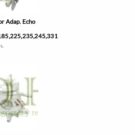
r Adap. Echo
185,225,235,245,331
CL.