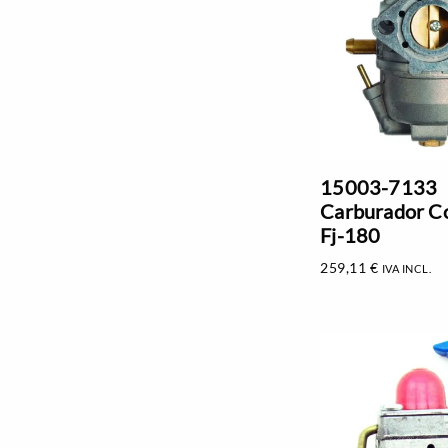
15003-7133
Carburador C
Fj-180
259,11
€
IVA INCL.