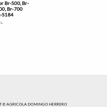
r Br-500, Br-
00, Br-700
-S184
CL.
T © AGRICOLA DOMINGO HERRERO