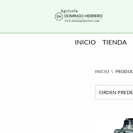
SALTAR
AL
CONTENIDO
INICIO
TIENDA
INICIO
\
PRODUCT