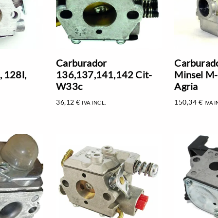
Carburador
Carburad
 128l,
136,137,141,142 Cit-
Minsel M
W33c
Agria
36,12
€
150,34
€
IVA INCL.
IVA I