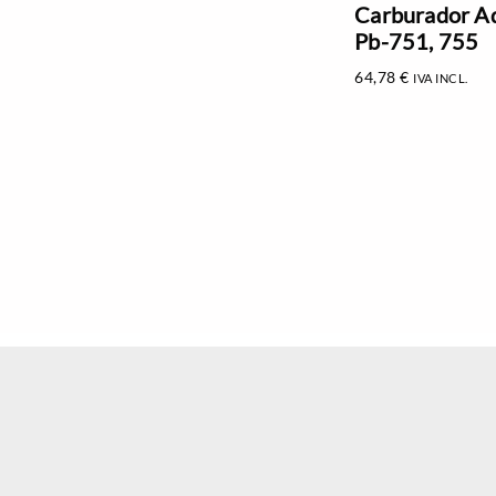
Carburador A
Pb-751, 755
64,78
€
IVA INCL.