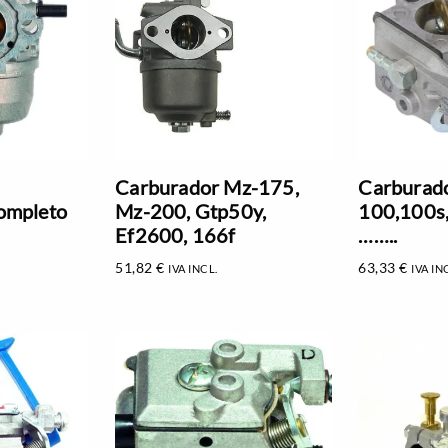
Carburador Mz-175,
Carburad
ompleto
Mz-200, Gtp50y,
100,100s
Ef2600, 166f
……..
51,82
€
63,33
€
IVA INCL.
IVA IN