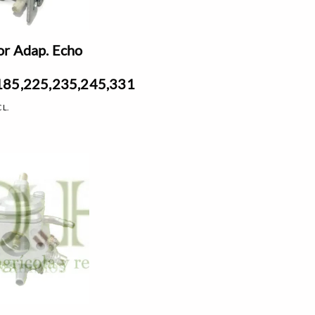
r Adap. Echo
185,225,235,245,331
CL.