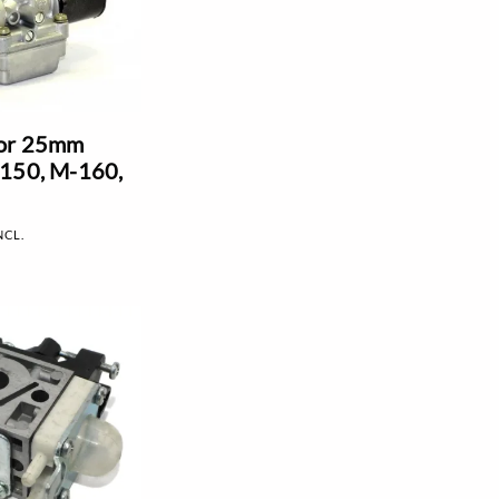
or 25mm
-150, M-160,
NCL.