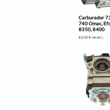
Carburador 73
740 Omac, Ef
8350, 8400
63,33
€
IVA INCL.