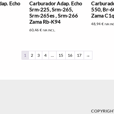
dap. Echo
Carburador Adap. Echo
Carburado
Srm-225, Srm-265,
550, Br-6
Srm-265es , Srm-266
Zama C1q
Zama Rb-K94
48,94
€
IVA IN
60,46
€
IVA INCL.
1
2
3
4
…
15
16
17
→
COPYRIGH