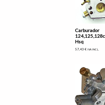
Carburador
124,125,128c,
Hsq
57,43
€
IVA INCL.