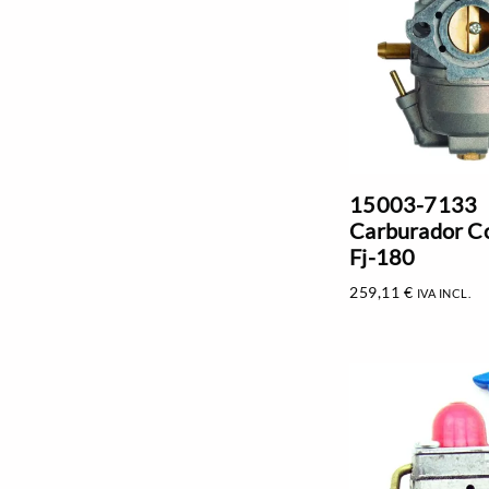
15003-7133
Carburador C
Fj-180
259,11
€
IVA INCL.