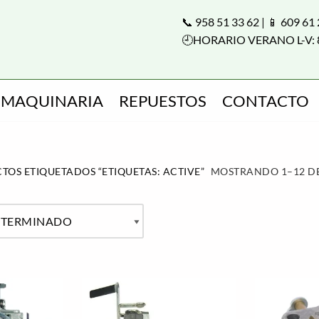
📞 958 51 33 62 | 📱 609 61
🕘HORARIO VERANO L-V: 
MAQUINARIA
REPUESTOS
CONTACTO
OS ETIQUETADOS “ETIQUETAS: ACTIVE”
MOSTRANDO 1–12 DE