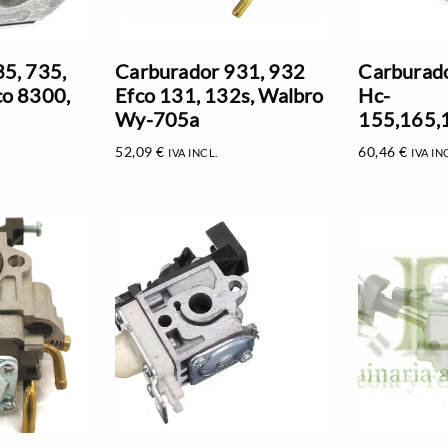
5, 735,
Carburador 931, 932
Carburado
co 8300,
Efco 131, 132s, Walbro
Hc-
Wy-705a
155,165,
52,09
€
60,46
€
IVA INCL.
IVA IN