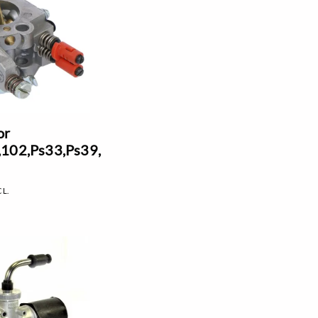
or
,102,Ps33,Ps39,
CL.