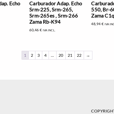
dap. Echo
Carburador Adap. Echo
Carburado
Srm-225, Srm-265,
550, Br-6
Srm-265es , Srm-266
Zama C1q
Zama Rb-K94
48,94
€
IVA IN
60,46
€
IVA INCL.
1
2
3
4
…
20
21
22
→
COPYRIGH