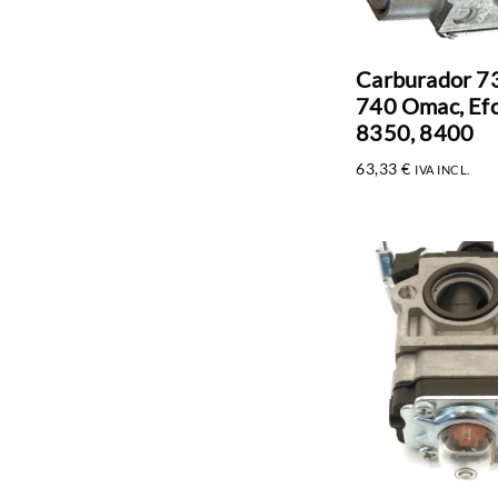
Carburador 73
740 Omac, Ef
8350, 8400
63,33
€
IVA INCL.