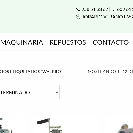
📞 958 51 33 62 | 📱 609 61
🕘HORARIO VERANO L-V: 
MAQUINARIA
REPUESTOS
CONTACTO
TOS ETIQUETADOS “WALBRO”
MOSTRANDO 1–12 DE