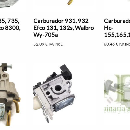
5, 735,
Carburador 931, 932
Carburado
co 8300,
Efco 131, 132s, Walbro
Hc-
Wy-705a
155,165,
52,09
€
60,46
€
IVA INCL.
IVA IN