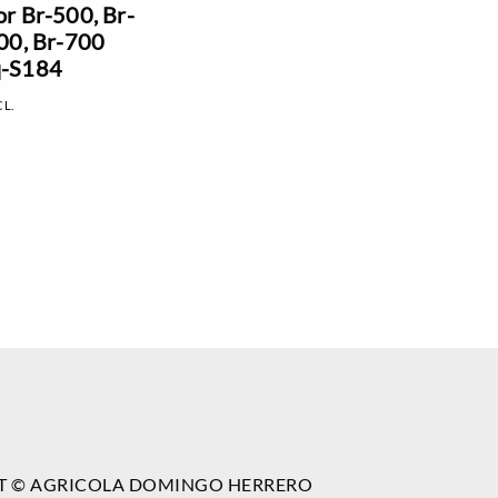
r Br-500, Br-
00, Br-700
-S184
CL.
T © AGRICOLA DOMINGO HERRERO