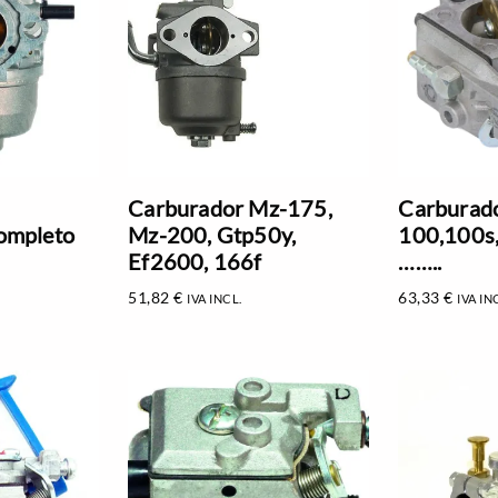
Carburador Mz-175,
Carburad
ompleto
Mz-200, Gtp50y,
100,100s
Ef2600, 166f
……..
51,82
€
63,33
€
IVA INCL.
IVA IN