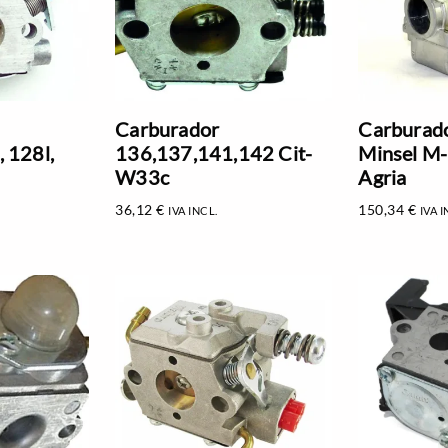
Carburador
Carburad
 128l,
136,137,141,142 Cit-
Minsel M
W33c
Agria
36,12
€
150,34
€
IVA INCL.
IVA I