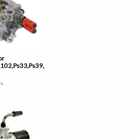
or
,102,Ps33,Ps39,
CL.