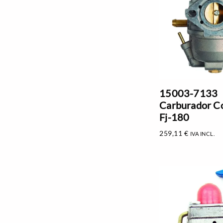
15003-7133
Carburador C
Fj-180
259,11
€
IVA INCL.