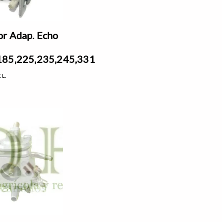
r Adap. Echo
185,225,235,245,331
CL.