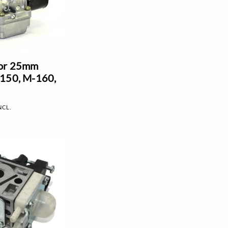
or 25mm
-150, M-160,
NCL.