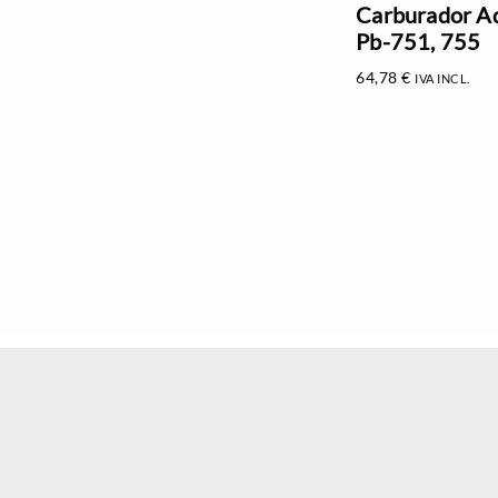
Carburador A
Pb-751, 755
64,78
€
IVA INCL.