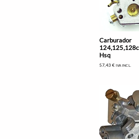
Carburador
124,125,128c,
Hsq
57,43
€
IVA INCL.