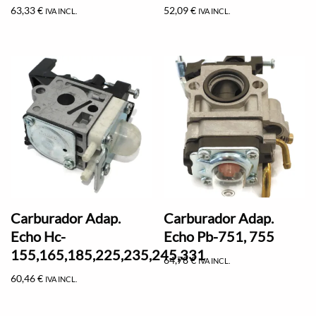
63,33
€
52,09
€
IVA INCL.
IVA INCL.
Carburador Adap.
Carburador Adap.
Echo Hc-
Echo Pb-751, 755
155,165,185,225,235,245,331
64,78
€
IVA INCL.
60,46
€
IVA INCL.