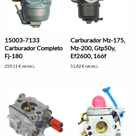
15003-7133
Carburador Mz-175,
Carburador Completo
Mz-200, Gtp50y,
Fj-180
Ef2600, 166f
259,11
€
51,82
€
IVA INCL.
IVA INCL.