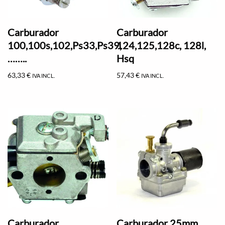
Carburador
Carburador
100,100s,102,Ps33,Ps39,
124,125,128c, 128l,
……..
Hsq
63,33
€
57,43
€
IVA INCL.
IVA INCL.
Carburador
Carburador 25mm