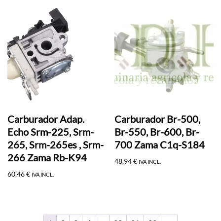
Carburador Adap.
Carburador Br-500,
Echo Srm-225, Srm-
Br-550, Br-600, Br-
265, Srm-265es , Srm-
700 Zama C1q-S184
266 Zama Rb-K94
48,94
€
IVA INCL.
60,46
€
IVA INCL.