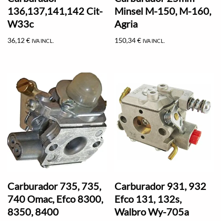
136,137,141,142 Cit-
Minsel M-150, M-160,
W33c
Agria
36,12
€
150,34
€
IVA INCL.
IVA INCL.
Carburador 735, 735,
Carburador 931, 932
740 Omac, Efco 8300,
Efco 131, 132s,
8350, 8400
Walbro Wy-705a