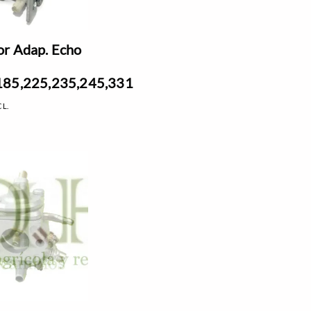
r Adap. Echo
185,225,235,245,331
CL.