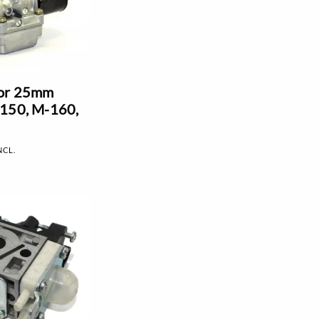
or 25mm
-150, M-160,
NCL.