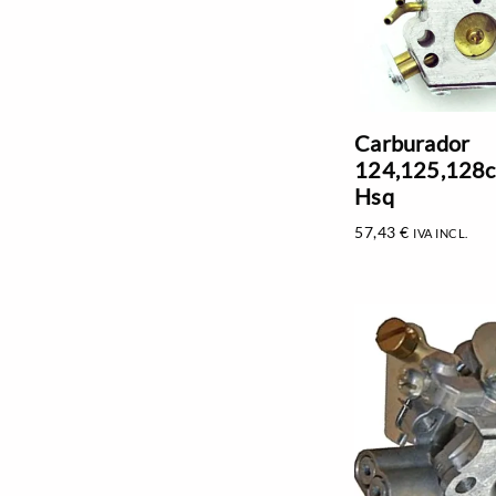
Carburador
124,125,128c,
Hsq
57,43
€
IVA INCL.