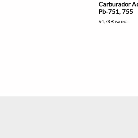
Carburador A
Pb-751, 755
64,78
€
IVA INCL.