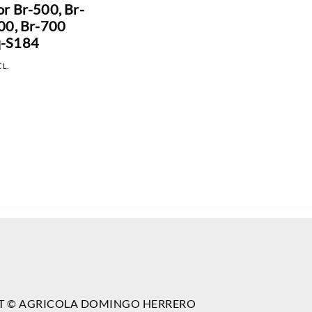
r Br-500, Br-
00, Br-700
-S184
CL.
T © AGRICOLA DOMINGO HERRERO