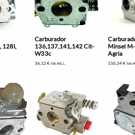
Carburador
Carburad
 128l,
136,137,141,142 Cit-
Minsel M
W33c
Agria
36,12
€
150,34
€
IVA INCL.
IVA I