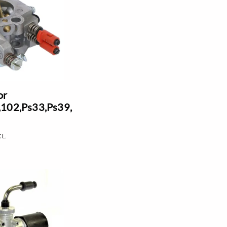
or
,102,Ps33,Ps39,
CL.