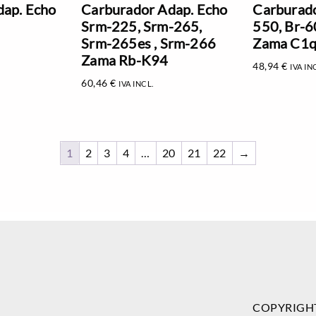
dap. Echo
Carburador Adap. Echo
Carburado
Srm-225, Srm-265,
550, Br-6
Srm-265es , Srm-266
Zama C1q
Zama Rb-K94
48,94
€
IVA IN
60,46
€
IVA INCL.
1
2
3
4
…
20
21
22
→
COPYRIGH