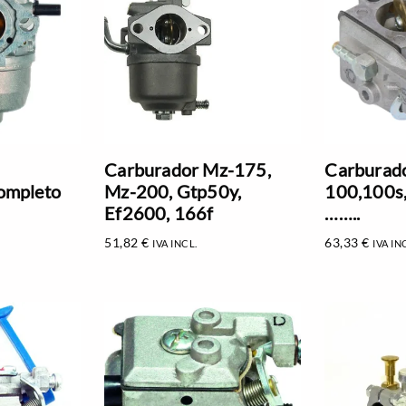
Carburador Mz-175,
Carburad
ompleto
Mz-200, Gtp50y,
100,100s
Ef2600, 166f
……..
51,82
€
63,33
€
IVA INCL.
IVA IN