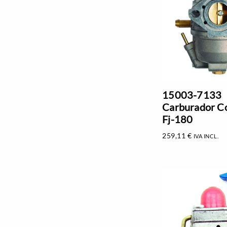
15003-7133
Carburador C
Fj-180
259,11
€
IVA INCL.