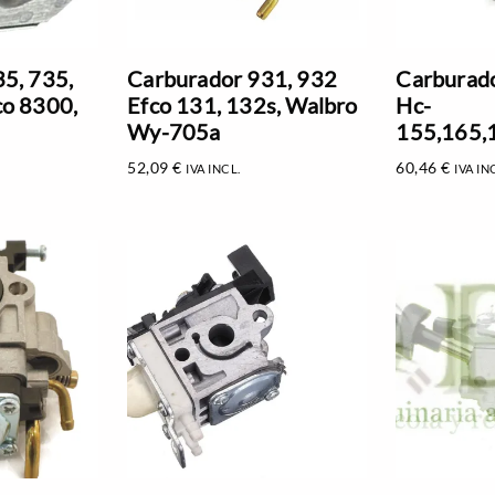
5, 735,
Carburador 931, 932
Carburado
co 8300,
Efco 131, 132s, Walbro
Hc-
Wy-705a
155,165,
52,09
€
60,46
€
IVA INCL.
IVA IN