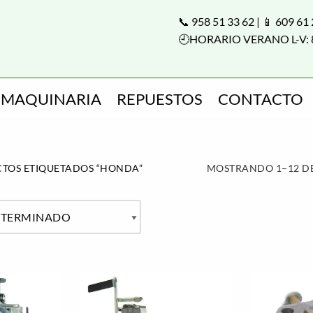
📞 958 51 33 62 | 📱 609 61
🕘HORARIO VERANO L-V: 
MAQUINARIA
REPUESTOS
CONTACTO
TOS ETIQUETADOS “HONDA”
MOSTRANDO 1–12 DE