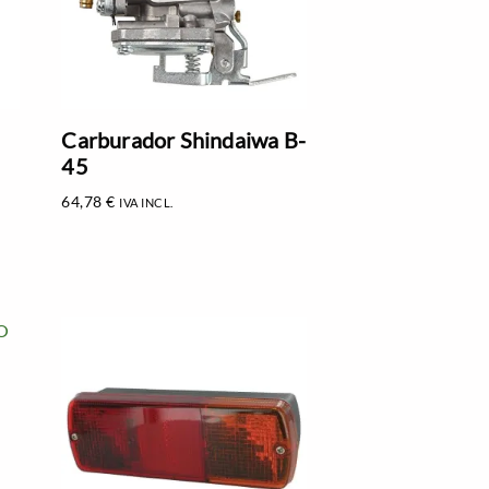
Carburador Shindaiwa B-
45
64,78
€
IVA INCL.