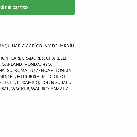
ir al carrito
AQUINARIA AGRÍCOLA Y DE JARDÍN
TION
,
CARBURADORES
,
CIFARELLI
,
,
GARLAND
,
HONDA
,
HSQ
,
MATSU
,
KOMATSU ZENOAH
,
LONCIN
,
MINSEL
,
MITSUBISHI MTD
,
OLEO
ARTNER
,
RECAMBIO
,
ROBIN SUBARU
,
RSAL
,
WACKER
,
WALBRO
,
YAMAHA
,