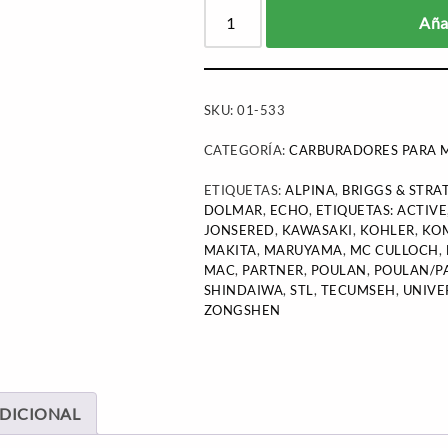
Añad
SKU:
01-533
CATEGORÍA:
CARBURADORES PARA M
ETIQUETAS:
ALPINA
,
BRIGGS & STRA
DOLMAR
,
ECHO
,
ETIQUETAS: ACTIVE
JONSERED
,
KAWASAKI
,
KOHLER
,
KO
MAKITA
,
MARUYAMA
,
MC CULLOCH
,
MAC
,
PARTNER
,
POULAN
,
POULAN/P
SHINDAIWA
,
STL
,
TECUMSEH
,
UNIVE
ZONGSHEN
DICIONAL