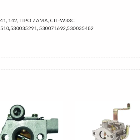
41, 142, TIPO ZAMA, CIT-W33C
1510,530035291, 530071692,530035482