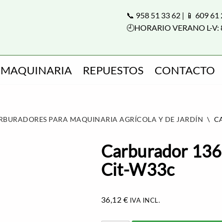
📞 958 51 33 62 | 📱 609 61
🕘HORARIO VERANO L-V: 
MAQUINARIA
REPUESTOS
CONTACTO
RBURADORES PARA MAQUINARIA AGRÍCOLA Y DE JARDÍN
\
C
Carburador 136
Cit-W33c
36,12
€
IVA INCL.