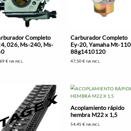
rburador Completo
Carburador Completo
4, 026, Ms-240, Ms-
Ey-20, Yamaha Mt-110
60
88g1410120
,69
€
47,50
€
IVA INCL.
IVA INCL.
Acoplamiento rápido
hembra M22 x 1,5
54,45
€
IVA INCL.