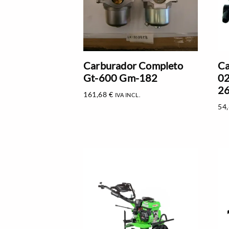
Carburador Completo
Ca
Gt-600 Gm-182
02
2
161,68
€
IVA INCL.
54