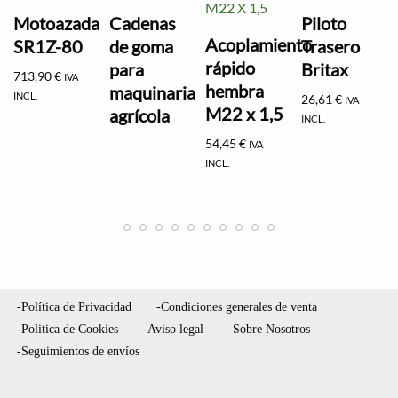
Motoazada
Cadenas
Piloto
Acoplamiento
SR1Z-80
de goma
Trasero
rápido
para
Britax
713,90
€
IVA
hembra
maquinaria
INCL.
26,61
€
IVA
M22 x 1,5
agrícola
INCL.
54,45
€
IVA
INCL.
-Política de Privacidad
-Condiciones generales de venta
-Politica de Cookies
-Aviso legal
-Sobre Nosotros
-Seguimientos de envíos