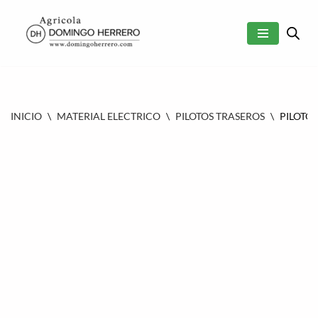
SALTAR
AL
CONTENIDO
INICIO
\
MATERIAL ELECTRICO
\
PILOTOS TRASEROS
\
PILOTO