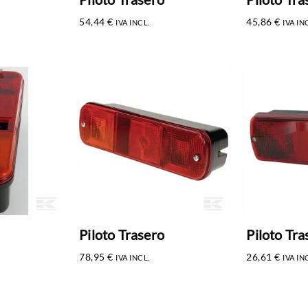
54,44
€
45,86
€
IVA INCL.
IVA IN
Piloto Trasero
Piloto Tra
78,95
€
26,61
€
IVA INCL.
IVA IN