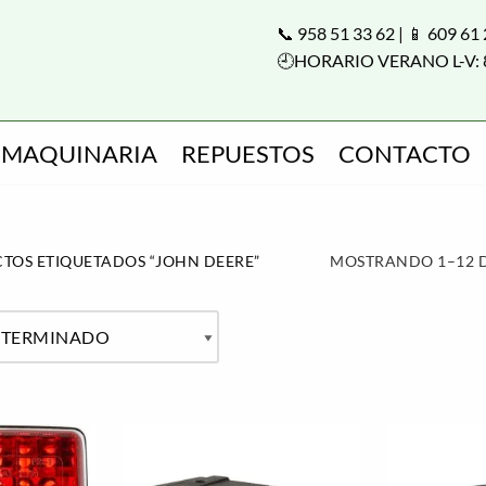
📞 958 51 33 62 | 📱 609 61
🕘HORARIO VERANO L-V: 
MAQUINARIA
REPUESTOS
CONTACTO
TOS ETIQUETADOS “JOHN DEERE”
MOSTRANDO 1–12 D