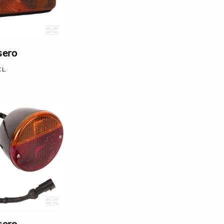
sero
CL.
sero