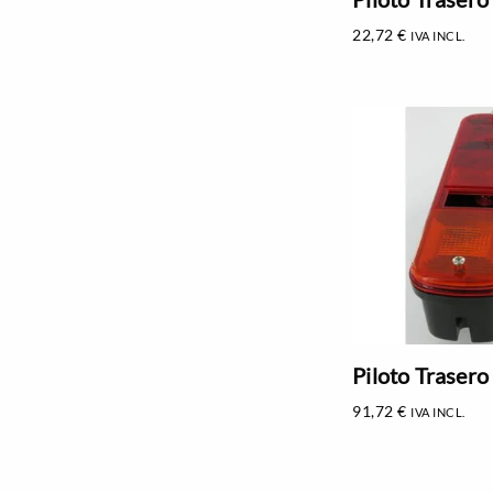
22,72
€
IVA INCL.
Piloto Trasero
91,72
€
IVA INCL.