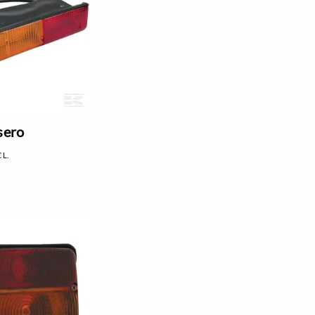
sero
CL.