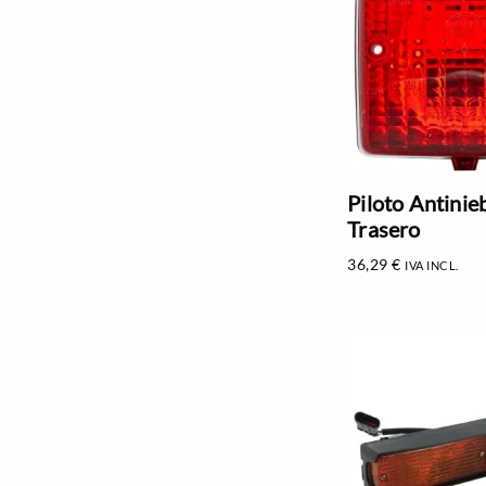
Piloto Antinie
Trasero
36,29
€
IVA INCL.