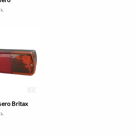
CL.
sero Britax
CL.