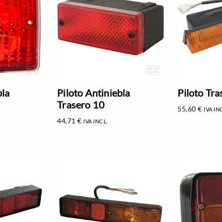
bla
Piloto Antiniebla
Piloto Tra
Trasero 10
55,60
€
IVA IN
44,71
€
IVA INCL.