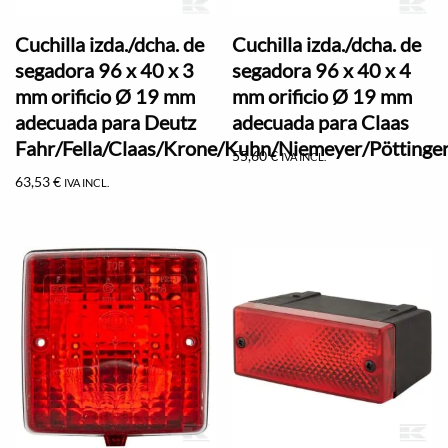
Cuchilla izda./dcha. de
Cuchilla izda./dcha. de
segadora 96 x 40 x 3
segadora 96 x 40 x 4
mm orificio Ø 19 mm
mm orificio Ø 19 mm
adecuada para Deutz
adecuada para Claas
Fahr/Fella/Claas/Krone/Kuhn/Niemeyer/Pöttinge
55,60
€
IVA INCL.
63,53
€
IVA INCL.