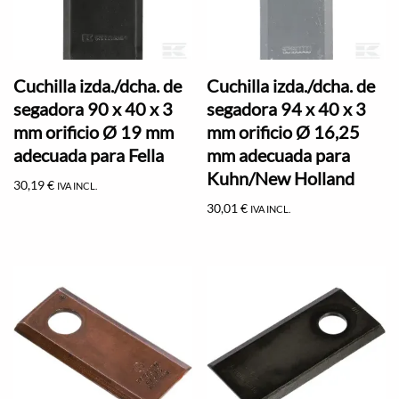
Cuchilla izda./dcha. de
Cuchilla izda./dcha. de
segadora 90 x 40 x 3
segadora 94 x 40 x 3
mm orificio Ø 19 mm
mm orificio Ø 16,25
adecuada para Fella
mm adecuada para
Kuhn/New Holland
30,19
€
IVA INCL.
30,01
€
IVA INCL.