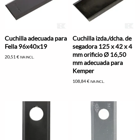
Cuchilla adecuada para
Cuchilla izda./dcha. de
Fella 96x40x19
segadora 125 x 42 x 4
mm orificio Ø 16,50
20,51
€
IVA INCL.
mm adecuada para
Kemper
108,84
€
IVA INCL.