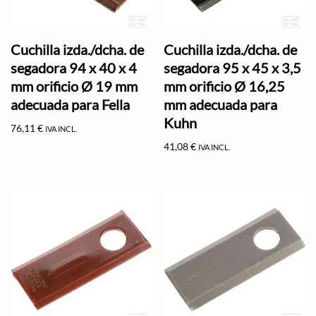
Cuchilla izda./dcha. de
Cuchilla izda./dcha. de
segadora 94 x 40 x 4
segadora 95 x 45 x 3,5
mm orificio Ø 19 mm
mm orificio Ø 16,25
adecuada para Fella
mm adecuada para
Kuhn
76,11
€
IVA INCL.
41,08
€
IVA INCL.