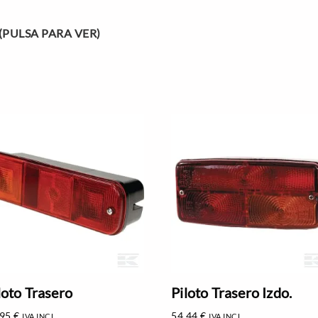
(PULSA PARA VER)
loto Trasero
Piloto Trasero Izdo.
,95
€
54,44
€
IVA INCL.
IVA INCL.