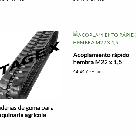
Acoplamiento rápido
hembra M22 x 1,5
54,45
€
IVA INCL.
denas de goma para
quinaria agrícola