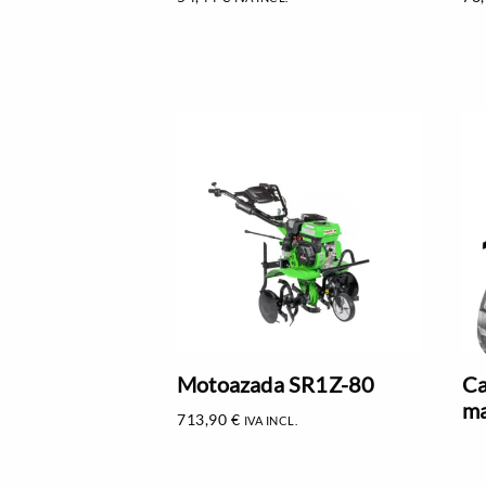
Motoazada SR1Z-80
Ca
ma
713,90
€
IVA INCL.