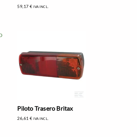
59,17
€
IVA INCL.
Piloto Trasero Britax
26,61
€
IVA INCL.