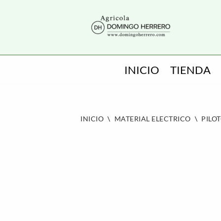
SALTAR
AL
CONTENIDO
INICIO
TIENDA
INICIO
\
MATERIAL ELECTRICO
\
PILO