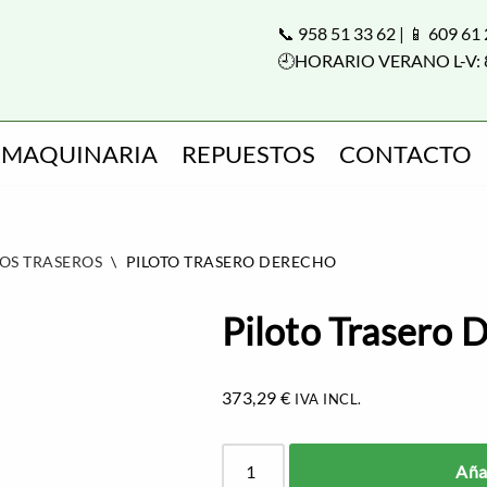
📞 958 51 33 62 | 📱 609 61
🕘HORARIO VERANO L-V: 
MAQUINARIA
REPUESTOS
CONTACTO
TOS TRASEROS
\
PILOTO TRASERO DERECHO
Piloto Trasero 
373,29
€
IVA INCL.
Añad