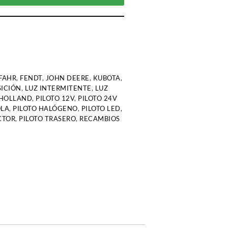
FAHR
,
FENDT
,
JOHN DEERE
,
KUBOTA
,
SICIÓN
,
LUZ INTERMITENTE
,
LUZ
HOLLAND
,
PILOTO 12V
,
PILOTO 24V
OLA
,
PILOTO HALÓGENO
,
PILOTO LED
,
CTOR
,
PILOTO TRASERO
,
RECAMBIOS