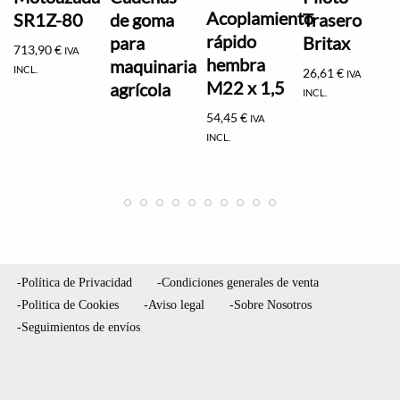
Acoplamiento
SR1Z-80
de goma
Trasero
rápido
para
Britax
713,90
€
IVA
hembra
maquinaria
INCL.
26,61
€
IVA
M22 x 1,5
agrícola
INCL.
54,45
€
IVA
INCL.
-Política de Privacidad
-Condiciones generales de venta
-Politica de Cookies
-Aviso legal
-Sobre Nosotros
-Seguimientos de envíos