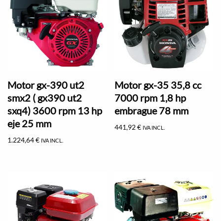
Motor gx-390 ut2
Motor gx-35 35,8 cc
smx2 ( gx390 ut2
7000 rpm 1,8 hp
sxq4) 3600 rpm 13 hp
embrague 78 mm
eje 25 mm
441,92
€
IVA INCL.
1.224,64
€
IVA INCL.