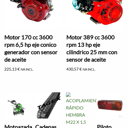
Motor 170 cc 3600
Motor 389 cc 3600
rpm 6,5 hp eje conico
rpm 13 hp eje
generador con sensor
cilindrico 25 mm con
de aceite
sensor de aceite
225,13
€
430,57
€
IVA INCL.
IVA INCL.
Motoazada
Cadenas
Piloto