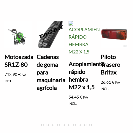
Motoazada
Cadenas
Piloto
Acoplamiento
SR1Z-80
de goma
Trasero
rápido
para
Britax
713,90
€
IVA
hembra
maquinaria
INCL.
26,61
€
IVA
M22 x 1,5
agrícola
INCL.
54,45
€
IVA
INCL.