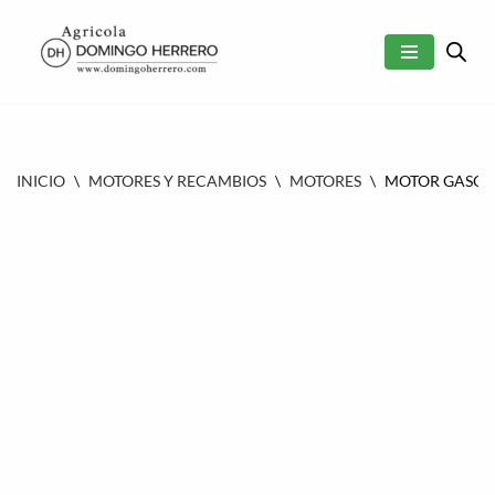
SALTAR
AL
CONTENIDO
INICIO
\
MOTORES Y RECAMBIOS
\
MOTORES
\
MOTOR GASOLI