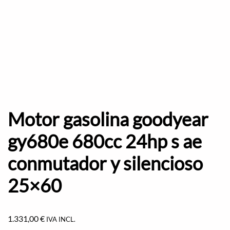
Motor gasolina goodyear
gy680e 680cc 24hp s ae
conmutador y silencioso
25×60
1.331,00
€
IVA INCL.