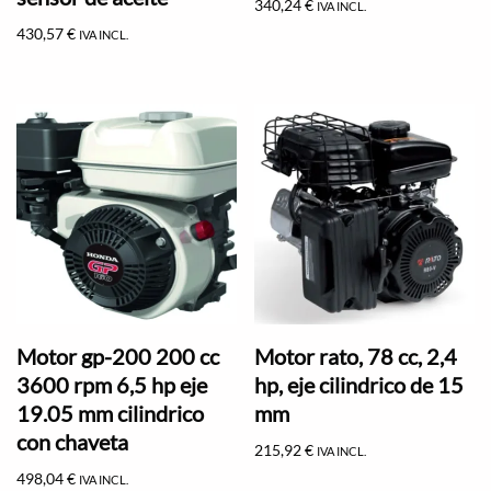
340,24
€
IVA INCL.
430,57
€
IVA INCL.
Motor gp-200 200 cc
Motor rato, 78 cc, 2,4
3600 rpm 6,5 hp eje
hp, eje cilindrico de 15
19.05 mm cilindrico
mm
con chaveta
215,92
€
IVA INCL.
498,04
€
IVA INCL.