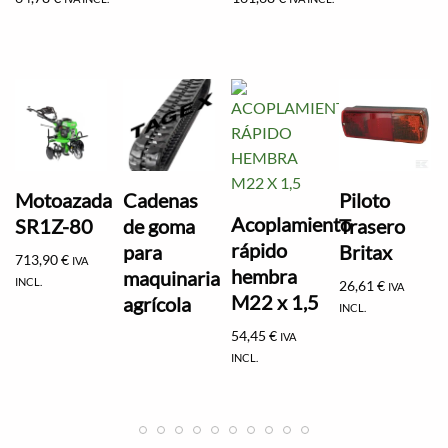
Motoazada
Cadenas
Piloto
Acoplamiento
SR1Z-80
de goma
Trasero
rápido
para
Britax
713,90
€
IVA
hembra
maquinaria
INCL.
26,61
€
IVA
M22 x 1,5
agrícola
INCL.
54,45
€
IVA
INCL.