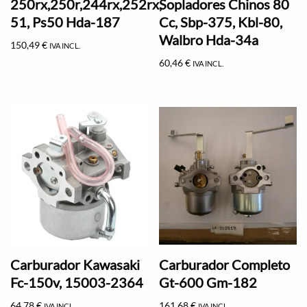
250rx,250r,244rx,252rx,
Sopladores Chinos 80
51, Ps50 Hda-187
Cc, Sbp-375, Kbl-80,
Walbro Hda-34a
150,49
€
IVA INCL.
60,46
€
IVA INCL.
Carburador Kawasaki
Carburador Completo
Fc-150v, 15003-2364
Gt-600 Gm-182
64,78
€
161,68
€
IVA INCL.
IVA INCL.