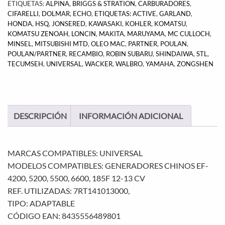
ETIQUETAS:
ALPINA
,
BRIGGS & STRATION
,
CARBURADORES
,
CIFARELLI
,
DOLMAR
,
ECHO
,
ETIQUETAS: ACTIVE
,
GARLAND
,
HONDA
,
HSQ
,
JONSERED
,
KAWASAKI
,
KOHLER
,
KOMATSU
,
KOMATSU ZENOAH
,
LONCIN
,
MAKITA
,
MARUYAMA
,
MC CULLOCH
,
MINSEL
,
MITSUBISHI MTD
,
OLEO MAC
,
PARTNER
,
POULAN
,
POULAN/PARTNER
,
RECAMBIO
,
ROBIN SUBARU
,
SHINDAIWA
,
STL
,
TECUMSEH
,
UNIVERSAL
,
WACKER
,
WALBRO
,
YAMAHA
,
ZONGSHEN
DESCRIPCIÓN
INFORMACIÓN ADICIONAL
MARCAS COMPATIBLES: UNIVERSAL
MODELOS COMPATIBLES: GENERADORES CHINOS EF-
4200, 5200, 5500, 6600, 185F 12-13 CV
REF. UTILIZADAS: 7RT141013000,
TIPO: ADAPTABLE
CÓDIGO EAN: 8435556489801