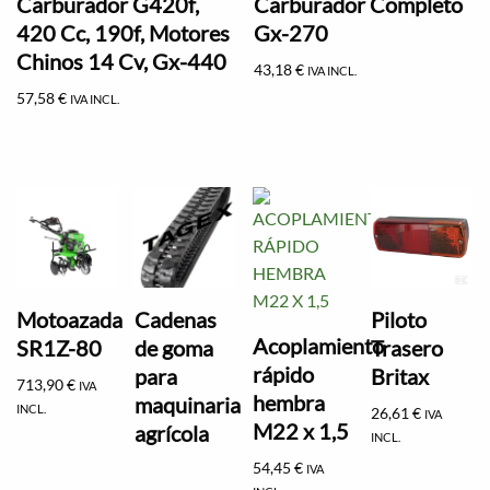
Carburador G420f,
Carburador Completo
420 Cc, 190f, Motores
Gx-270
Chinos 14 Cv, Gx-440
43,18
€
IVA INCL.
57,58
€
IVA INCL.
Motoazada
Cadenas
Piloto
Acoplamiento
SR1Z-80
de goma
Trasero
rápido
para
Britax
713,90
€
IVA
hembra
maquinaria
INCL.
26,61
€
IVA
M22 x 1,5
agrícola
INCL.
54,45
€
IVA