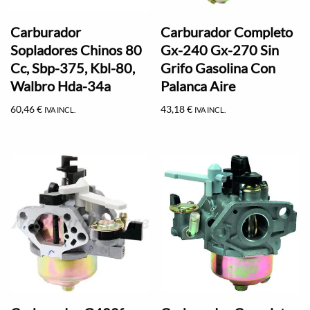
Carburador
Carburador Completo
Sopladores Chinos 80
Gx-240 Gx-270 Sin
Cc, Sbp-375, Kbl-80,
Grifo Gasolina Con
Walbro Hda-34a
Palanca Aire
60,46
€
43,18
€
IVA INCL.
IVA INCL.