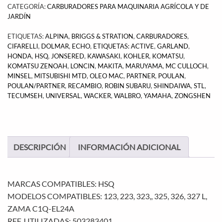
CATEGORÍA:
CARBURADORES PARA MAQUINARIA AGRÍCOLA Y DE
JARDÍN
ETIQUETAS:
ALPINA
,
BRIGGS & STRATION
,
CARBURADORES
,
CIFARELLI
,
DOLMAR
,
ECHO
,
ETIQUETAS: ACTIVE
,
GARLAND
,
HONDA
,
HSQ
,
JONSERED
,
KAWASAKI
,
KOHLER
,
KOMATSU
,
KOMATSU ZENOAH
,
LONCIN
,
MAKITA
,
MARUYAMA
,
MC CULLOCH
,
MINSEL
,
MITSUBISHI MTD
,
OLEO MAC
,
PARTNER
,
POULAN
,
POULAN/PARTNER
,
RECAMBIO
,
ROBIN SUBARU
,
SHINDAIWA
,
STL
,
TECUMSEH
,
UNIVERSAL
,
WACKER
,
WALBRO
,
YAMAHA
,
ZONGSHEN
DESCRIPCIÓN
INFORMACIÓN ADICIONAL
MARCAS COMPATIBLES: HSQ
MODELOS COMPATIBLES: 123, 223, 323,, 325, 326, 327 L,
ZAMA C1Q-EL24A
REF. UTILIZADAS: 503283401,