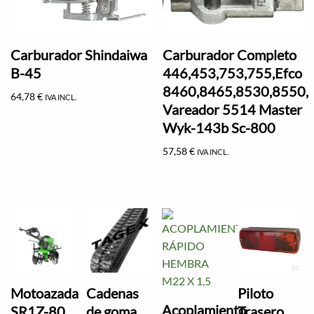
Carburador Shindaiwa
Carburador Completo
B-45
446,453,753,755,Efco
8460,8465,8530,8550,
64,78
€
IVA INCL.
Vareador 5514 Master
Wyk-143b Sc-800
57,58
€
IVA INCL.
Motoazada
Cadenas
Piloto
Acoplamiento
SR1Z-80
de goma
Trasero