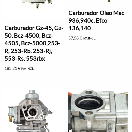
Carburador Oleo Mac
936,940c, Efco
Carburador Gz-45, Gz-
136,140
50, Bcz-4500, Bcz-
57,58
€
IVA INCL.
4505, Bcz-5000,253-
R, 253-Rb, 253-Rj,
553-Rs, 553rbx
183,21
€
IVA INCL.