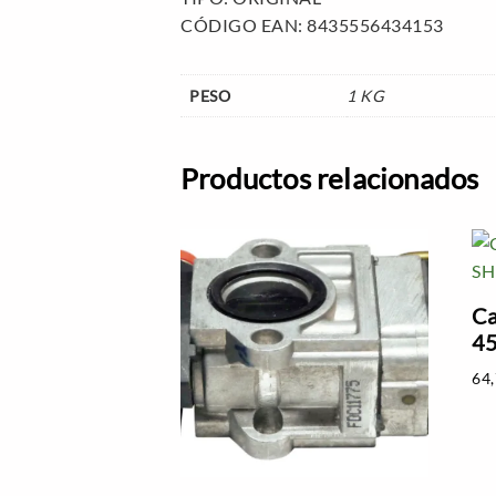
CÓDIGO EAN: 8435556434153
PESO
1 KG
Productos relacionados
Ca
4
64