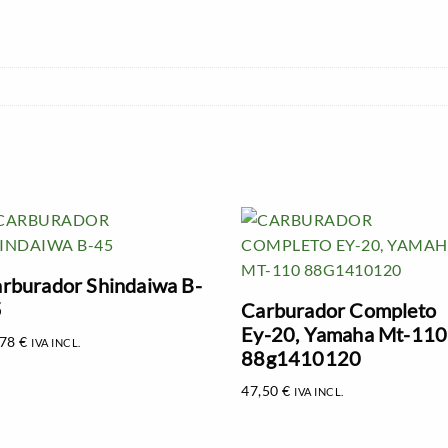
rburador Shindaiwa B-
5
Carburador Completo
Ey-20, Yamaha Mt-110
,78
€
IVA INCL.
88g1410120
47,50
€
IVA INCL.