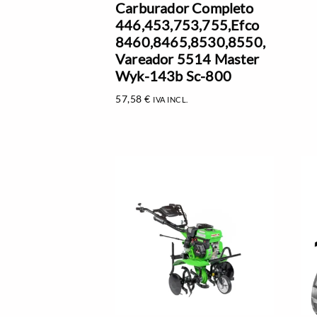
Carburador Completo
446,453,753,755,Efco
8460,8465,8530,8550,
Vareador 5514 Master
Wyk-143b Sc-800
57,58
€
IVA INCL.