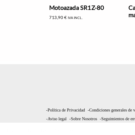
Motoazada SR1Z-80
Ca
ma
713,90
€
IVA INCL.
-Política de Privacidad
-Condiciones generales de 
-Aviso legal
-Sobre Nosotros
-Seguimientos de en
NEVE
| FUNCIONA GRACIAS A