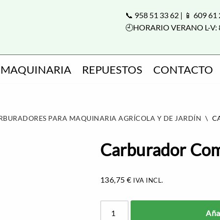
📞 958 51 33 62 | 📱 609 61
🕘HORARIO VERANO L-V: 
MAQUINARIA
REPUESTOS
CONTACTO
RBURADORES PARA MAQUINARIA AGRÍCOLA Y DE JARDÍN
\
C
Carburador Com
136,75
€
IVA INCL.
Añad