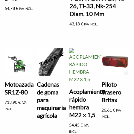
26, Tl-33, Nk-254
64,78
€
IVA INCL.
Diam. 10 Mm
43,18
€
IVA INCL.
Motoazada
Cadenas
Piloto
Acoplamiento
SR1Z-80
de goma
Trasero
rápido
para
Britax
713,90
€
IVA
hembra
maquinaria
INCL.
26,61
€
IVA
M22 x 1,5
agrícola
INCL.
54,45
€
IVA
INCL.