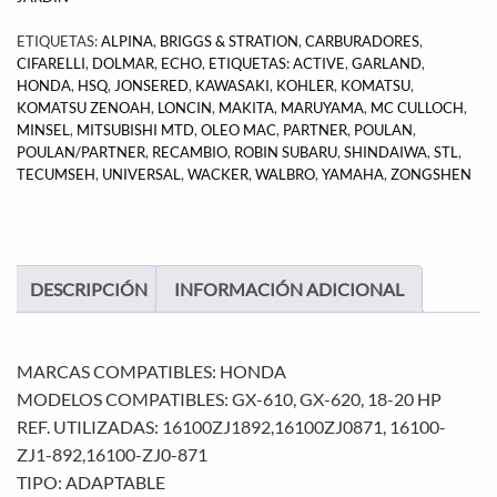
ETIQUETAS:
ALPINA
,
BRIGGS & STRATION
,
CARBURADORES
,
CIFARELLI
,
DOLMAR
,
ECHO
,
ETIQUETAS: ACTIVE
,
GARLAND
,
HONDA
,
HSQ
,
JONSERED
,
KAWASAKI
,
KOHLER
,
KOMATSU
,
KOMATSU ZENOAH
,
LONCIN
,
MAKITA
,
MARUYAMA
,
MC CULLOCH
,
MINSEL
,
MITSUBISHI MTD
,
OLEO MAC
,
PARTNER
,
POULAN
,
POULAN/PARTNER
,
RECAMBIO
,
ROBIN SUBARU
,
SHINDAIWA
,
STL
,
TECUMSEH
,
UNIVERSAL
,
WACKER
,
WALBRO
,
YAMAHA
,
ZONGSHEN
DESCRIPCIÓN
INFORMACIÓN ADICIONAL
MARCAS COMPATIBLES: HONDA
MODELOS COMPATIBLES: GX-610, GX-620, 18-20 HP
REF. UTILIZADAS: 16100ZJ1892,16100ZJ0871, 16100-
ZJ1-892,16100-ZJ0-871
TIPO: ADAPTABLE