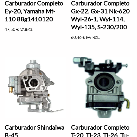
Carburador Completo
Carburador Completo
Ey-20, Yamaha Mt-
Gx-22, Gx-31 Nk-620
110 88g1410120
Wyl-26-1, Wyl-114,
Wyl-135, S-230/200
47,50
€
IVA INCL.
60,46
€
IVA INCL.
Carburador Shindaiwa
Carburador Completo
B-45
T-20, Tl-23, Tl-26, Tu-