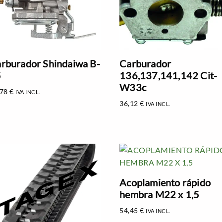
rburador Shindaiwa B-
Carburador
5
136,137,141,142 Cit-
W33c
,78
€
IVA INCL.
36,12
€
IVA INCL.
Acoplamiento rápido
hembra M22 x 1,5
54,45
€
IVA INCL.