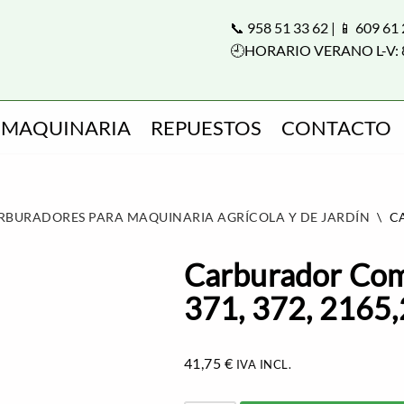
📞 958 51 33 62 | 📱 609 61
🕘HORARIO VERANO L-V: 
MAQUINARIA
REPUESTOS
CONTACTO
RBURADORES PARA MAQUINARIA AGRÍCOLA Y DE JARDÍN
\
CA
Carburador Com
371, 372, 2165
41,75
€
IVA INCL.