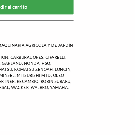
ir al carrito
AQUINARIA AGRÍCOLA Y DE JARDÍN
TION
,
CARBURADORES
,
CIFARELLI
,
,
GARLAND
,
HONDA
,
HSQ
,
MATSU
,
KOMATSU ZENOAH
,
LONCIN
,
MINSEL
,
MITSUBISHI MTD
,
OLEO
ARTNER
,
RECAMBIO
,
ROBIN SUBARU
,
RSAL
,
WACKER
,
WALBRO
,
YAMAHA
,