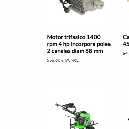
Motor trifasico 1400
Ca
rpm 4 hp incorpora polea
4
2 canales diam 88 mm
64
556,60
€
IVA INCL.