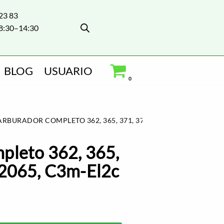
 23 83
8:30–14:30
BLOG
USUARIO
0
RBURADOR COMPLETO 362, 365, 371, 372, 2165,2065, C3M-EL2
pleto 362, 365,
,2065, C3m-El2c