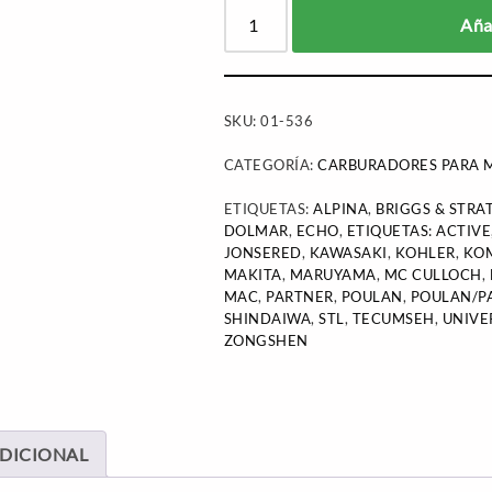
Añad
SKU:
01-536
CATEGORÍA:
CARBURADORES PARA M
ETIQUETAS:
ALPINA
,
BRIGGS & STRA
DOLMAR
,
ECHO
,
ETIQUETAS: ACTIVE
JONSERED
,
KAWASAKI
,
KOHLER
,
KO
MAKITA
,
MARUYAMA
,
MC CULLOCH
,
MAC
,
PARTNER
,
POULAN
,
POULAN/P
SHINDAIWA
,
STL
,
TECUMSEH
,
UNIVE
ZONGSHEN
DICIONAL