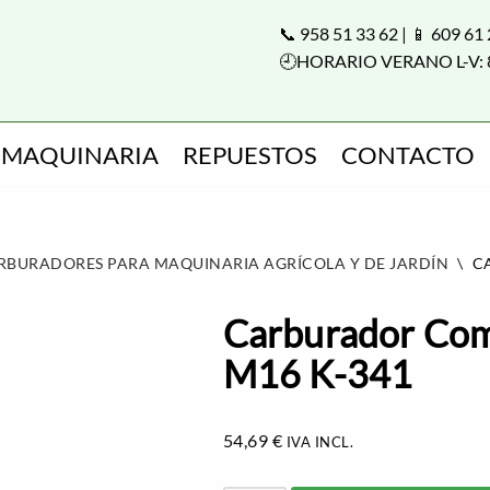
📞 958 51 33 62 | 📱 609 61
🕘HORARIO VERANO L-V: 
MAQUINARIA
REPUESTOS
CONTACTO
RBURADORES PARA MAQUINARIA AGRÍCOLA Y DE JARDÍN
\
C
Carburador Com
M16 K-341
54,69
€
IVA INCL.