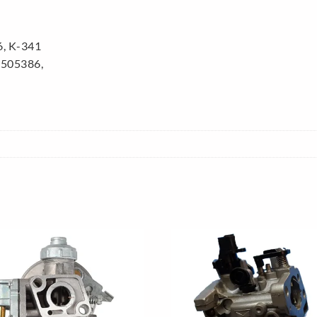
, K-341
4505386,