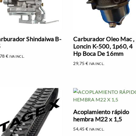
rburador Shindaiwa B-
Carburador Oleo Mac ,
5
Loncin K-500, 1p60, 4
Hp Boca De 16mm
,78
€
IVA INCL.
29,75
€
IVA INCL.
Acoplamiento rápido
hembra M22 x 1,5
54,45
€
IVA INCL.