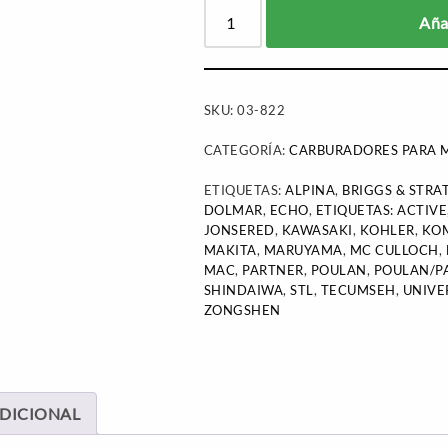
Añad
SKU:
03-822
CATEGORÍA:
CARBURADORES PARA M
ETIQUETAS:
ALPINA
,
BRIGGS & STRA
DOLMAR
,
ECHO
,
ETIQUETAS: ACTIVE
JONSERED
,
KAWASAKI
,
KOHLER
,
KO
MAKITA
,
MARUYAMA
,
MC CULLOCH
,
MAC
,
PARTNER
,
POULAN
,
POULAN/P
SHINDAIWA
,
STL
,
TECUMSEH
,
UNIVE
ZONGSHEN
DICIONAL