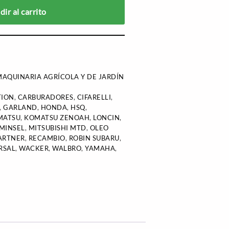
ir al carrito
AQUINARIA AGRÍCOLA Y DE JARDÍN
TION
,
CARBURADORES
,
CIFARELLI
,
,
GARLAND
,
HONDA
,
HSQ
,
MATSU
,
KOMATSU ZENOAH
,
LONCIN
,
MINSEL
,
MITSUBISHI MTD
,
OLEO
ARTNER
,
RECAMBIO
,
ROBIN SUBARU
,
RSAL
,
WACKER
,
WALBRO
,
YAMAHA
,