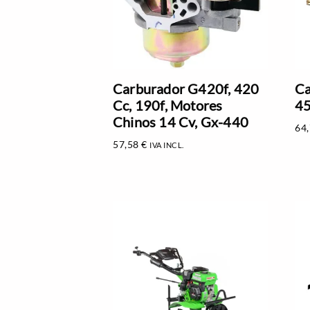
Carburador G420f, 420
Ca
Cc, 190f, Motores
4
Chinos 14 Cv, Gx-440
64
57,58
€
IVA INCL.