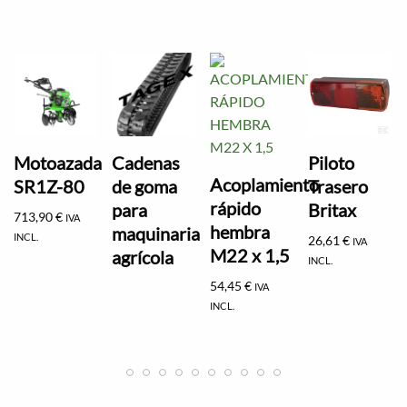
Motoazada
Cadenas
Piloto
Acoplamiento
SR1Z-80
de goma
Trasero
rápido
para
Britax
713,90
€
IVA
hembra
maquinaria
INCL.
26,61
€
IVA
M22 x 1,5
agrícola
INCL.
54,45
€
IVA
INCL.