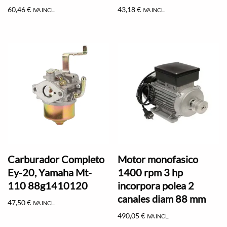
60,46
€
43,18
€
IVA INCL.
IVA INCL.
Carburador Completo
Motor monofasico
Ey-20, Yamaha Mt-
1400 rpm 3 hp
110 88g1410120
incorpora polea 2
canales diam 88 mm
47,50
€
IVA INCL.
490,05
€
IVA INCL.