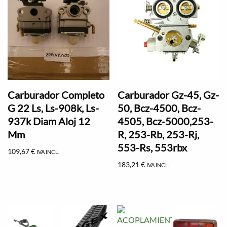
Carburador Completo
Carburador Gz-45, Gz-
G 22 Ls, Ls-908k, Ls-
50, Bcz-4500, Bcz-
937k Diam Aloj 12
4505, Bcz-5000,253-
Mm
R, 253-Rb, 253-Rj,
553-Rs, 553rbx
109,67
€
IVA INCL.
183,21
€
IVA INCL.