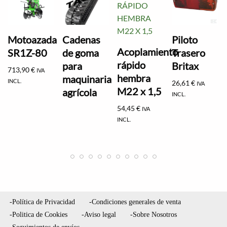
Motoazada
Cadenas
Piloto
Acoplamiento
SR1Z-80
de goma
Trasero
rápido
para
Britax
713,90
€
IVA
hembra
maquinaria
INCL.
26,61
€
IVA
M22 x 1,5
agrícola
INCL.
54,45
€
IVA
INCL.
-Política de Privacidad
-Condiciones generales de venta
-Politica de Cookies
-Aviso legal
-Sobre Nosotros