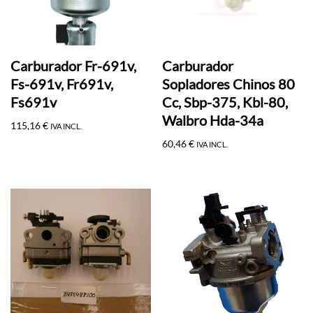
Carburador Fr-691v,
Carburador
Fs-691v, Fr691v,
Sopladores Chinos 80
Fs691v
Cc, Sbp-375, Kbl-80,
Walbro Hda-34a
115,16
€
IVA INCL.
60,46
€
IVA INCL.