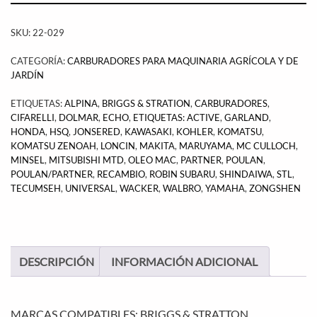
SKU:
22-029
CATEGORÍA:
CARBURADORES PARA MAQUINARIA AGRÍCOLA Y DE
JARDÍN
ETIQUETAS:
ALPINA
,
BRIGGS & STRATION
,
CARBURADORES
,
CIFARELLI
,
DOLMAR
,
ECHO
,
ETIQUETAS: ACTIVE
,
GARLAND
,
HONDA
,
HSQ
,
JONSERED
,
KAWASAKI
,
KOHLER
,
KOMATSU
,
KOMATSU ZENOAH
,
LONCIN
,
MAKITA
,
MARUYAMA
,
MC CULLOCH
,
MINSEL
,
MITSUBISHI MTD
,
OLEO MAC
,
PARTNER
,
POULAN
,
POULAN/PARTNER
,
RECAMBIO
,
ROBIN SUBARU
,
SHINDAIWA
,
STL
,
TECUMSEH
,
UNIVERSAL
,
WACKER
,
WALBRO
,
YAMAHA
,
ZONGSHEN
DESCRIPCIÓN
INFORMACIÓN ADICIONAL
MARCAS COMPATIBLES: BRIGGS,&,STRATTON