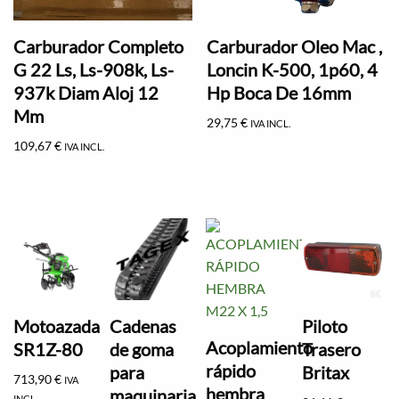
Carburador Completo
Carburador Oleo Mac ,
G 22 Ls, Ls-908k, Ls-
Loncin K-500, 1p60, 4
937k Diam Aloj 12
Hp Boca De 16mm
Mm
29,75
€
IVA INCL.
109,67
€
IVA INCL.
Motoazada
Cadenas
Piloto
Acoplamiento
SR1Z-80
de goma
Trasero
rápido
para
Britax
713,90
€
IVA
hembra
maquinaria
INCL.