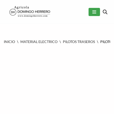
SALTAR
AL
CONTENIDO
INICIO
\
MATERIAL ELECTRICO
\
PILOTOS TRASEROS
\
PILOTO 