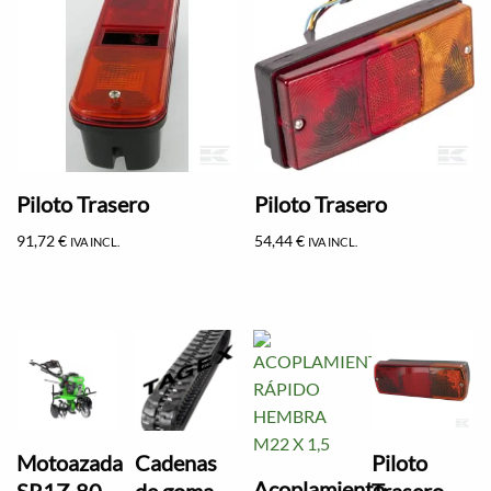
Piloto Trasero
Piloto Trasero
91,72
€
54,44
€
IVA INCL.
IVA INCL.
Motoazada
Cadenas
Piloto
Acoplamiento
SR1Z-80
de goma
Trasero