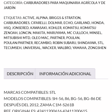
CATEGORÍA:
CARBURADORES PARA MAQUINARIA AGRÍCOLA Y DE
JARDÍN
ETIQUETAS:
ACTIVE
,
ALPINA
,
BRIGGS & STRATION
,
CARBURADORES
,
CIFARELLI
,
DOLMAR
,
ECHO
,
GARLAND
,
HONDA
,
HSQ
,
JONSERED
,
KAWASAKI
,
KOHLER
,
KOMATSU
,
KOMATSU
ZENOAH
,
LONCIN
,
MAKITA
,
MARUYAMA
,
MC CULLOCH
,
MINSEL
,
MITSUBISHI MTD
,
OLEO MAC
,
PARTNER
,
POULAN
,
POULAN/PARTNER
,
RECAMBIO
,
ROBIN SUBARU
,
SHINDAIWA
,
STL
,
TECUMSEH
,
UNIVERSAL
,
WACKER
,
WALBRO
,
YAMAHA
,
ZONGSHEN
DESCRIPCIÓN
INFORMACIÓN ADICIONAL
MARCAS COMPATIBLES: STL
MODELOS COMPATIBLES: SH-56, 86, BG-56, BG-86 DE
DESPUÉS DEL 2012, ZAMA C1M-S261B
REF. ORIGINALES: 42411200616,42411200615