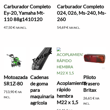
Carburador Completo
Carburador Completo
Ey-20, Yamaha Mt-
024, 026, Ms-240, Ms-
110 88g1410120
260
47,50
€
54,69
€
IVA INCL.
IVA INCL.
Motoazada
Cadenas
Piloto
Acoplamiento
SR1Z-80
de goma
Trasero
rápido
para
Britax
713,90
€
IVA
hembra
maquinaria
INCL.
26,61
€
IVA
M22 x 1,5
agrícola
INCL.