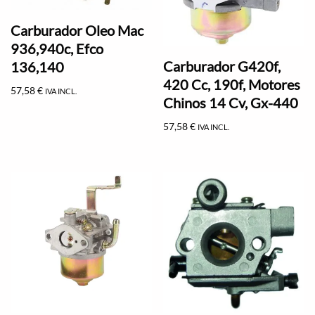
Carburador Oleo Mac
936,940c, Efco
Carburador G420f,
136,140
420 Cc, 190f, Motores
57,58
€
IVA INCL.
Chinos 14 Cv, Gx-440
57,58
€
IVA INCL.