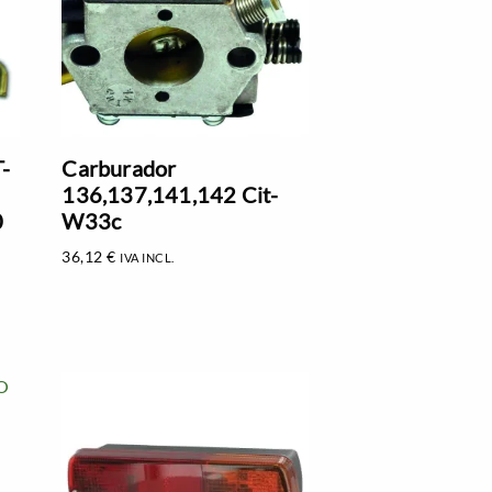
-
Carburador
136,137,141,142 Cit-
0
W33c
36,12
€
IVA INCL.