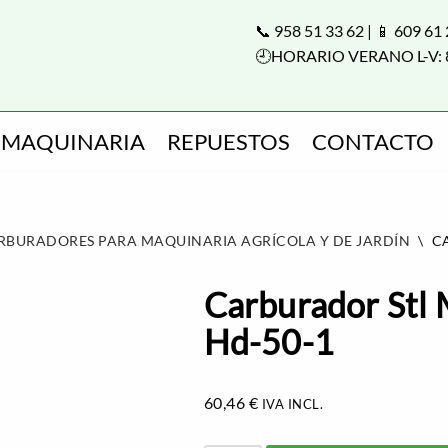
📞 958 51 33 62 | 📱 609 61
🕘HORARIO VERANO L-V: 
MAQUINARIA
REPUESTOS
CONTACTO
RBURADORES PARA MAQUINARIA AGRÍCOLA Y DE JARDÍN
\
C
Carburador Stl
Hd-50-1
60,46
€
IVA INCL.