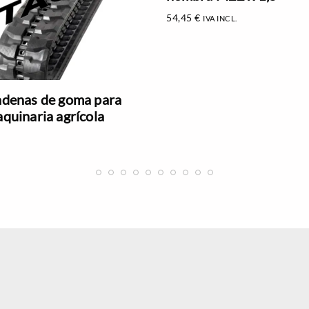
54,45
€
IVA INCL.
denas de goma para
quinaria agrícola