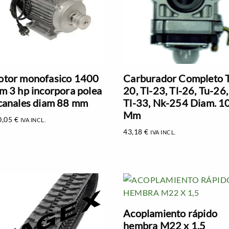
tor monofasico 1400
Carburador Completo T
m 3 hp incorpora polea
20, Tl-23, Tl-26, Tu-26,
canales diam 88 mm
Tl-33, Nk-254 Diam. 1
Mm
0,05
€
IVA INCL.
43,18
€
IVA INCL.
Acoplamiento rápido
hembra M22 x 1,5