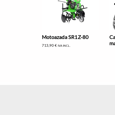
Motoazada SR1Z-80
Ca
ma
713,90
€
IVA INCL.