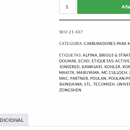
Añad
SKU:
21-437
CATEGORÍA:
CARBURADORES PARA M
ETIQUETAS:
ALPINA
,
BRIGGS & STRA
DOLMAR
,
ECHO
,
ETIQUETAS: ACTIVE
JONSERED
,
KAWASAKI
,
KOHLER
,
KO
MAKITA
,
MARUYAMA
,
MC CULLOCH
,
MAC
,
PARTNER
,
POULAN
,
POULAN/P
SHINDAIWA
,
STL
,
TECUMSEH
,
UNIVE
ZONGSHEN
DICIONAL