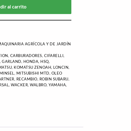
ir al carrito
AQUINARIA AGRÍCOLA Y DE JARDÍN
TION
,
CARBURADORES
,
CIFARELLI
,
,
GARLAND
,
HONDA
,
HSQ
,
MATSU
,
KOMATSU ZENOAH
,
LONCIN
,
MINSEL
,
MITSUBISHI MTD
,
OLEO
ARTNER
,
RECAMBIO
,
ROBIN SUBARU
,
RSAL
,
WACKER
,
WALBRO
,
YAMAHA
,