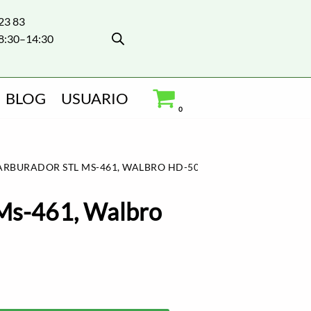
 23 83
8:30–14:30
BLOG
USUARIO
0
ARBURADOR STL MS-461, WALBRO HD-50-1
 Ms-461, Walbro