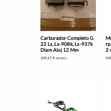
Carburador Completo G
Mo
22 Ls, Ls-908k, Ls-937k
rp
Diam Aloj 12 Mm
2 
109,67
€
49
IVA INCL.