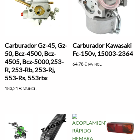
Carburador Gz-45, Gz-
Carburador Kawasaki
50, Bcz-4500, Bcz-
Fc-150v, 15003-2364
4505, Bcz-5000,253-
64,78
€
IVA INCL.
R, 253-Rb, 253-Rj,
553-Rs, 553rbx
183,21
€
IVA INCL.