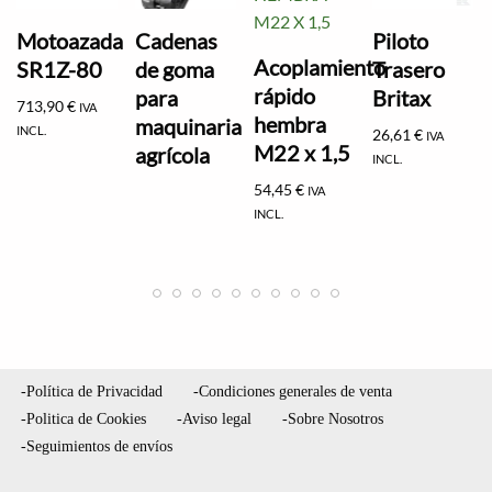
Motoazada
Cadenas
Piloto
Acoplamiento
SR1Z-80
de goma
Trasero
rápido
para
Britax
713,90
€
IVA
hembra
maquinaria
INCL.
26,61
€
IVA
M22 x 1,5
agrícola
INCL.
54,45
€
IVA
INCL.
-Política de Privacidad
-Condiciones generales de venta
-Politica de Cookies
-Aviso legal
-Sobre Nosotros
-Seguimientos de envíos