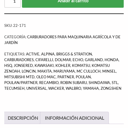
Añadir al carrito
SKU:
22-171
CATEGORÍA:
CARBURADORES PARA MAQUINARIA AGRÍCOLA Y DE
JARDÍN
ETIQUETAS:
ACTIVE
,
ALPINA
,
BRIGGS & STRATION
,
CARBURADORES
,
CIFARELLI
,
DOLMAR
,
ECHO
,
GARLAND
,
HONDA
,
HSQ
,
JONSERED
,
KAWASAKI
,
KOHLER
,
KOMATSU
,
KOMATSU
ZENOAH
,
LONCIN
,
MAKITA
,
MARUYAMA
,
MC CULLOCH
,
MINSEL
,
MITSUBISHI MTD
,
OLEO MAC
,
PARTNER
,
POULAN
,
POULAN/PARTNER
,
RECAMBIO
,
ROBIN SUBARU
,
SHINDAIWA
,
STL
,
TECUMSEH
,
UNIVERSAL
,
WACKER
,
WALBRO
,
YAMAHA
,
ZONGSHEN
DESCRIPCIÓN
INFORMACIÓN ADICIONAL