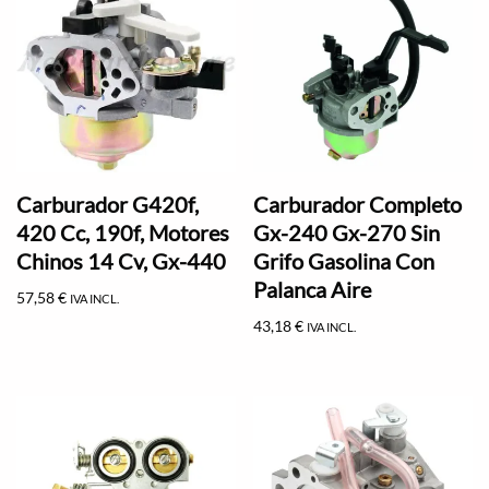
Carburador G420f,
Carburador Completo
420 Cc, 190f, Motores
Gx-240 Gx-270 Sin
Chinos 14 Cv, Gx-440
Grifo Gasolina Con
Palanca Aire
57,58
€
IVA INCL.
43,18
€
IVA INCL.