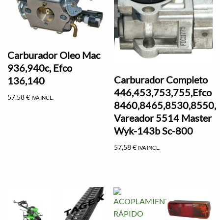
Carburador Oleo Mac
936,940c, Efco
Carburador Completo
136,140
446,453,753,755,Efco
57,58
€
IVA INCL.
8460,8465,8530,8550,
Vareador 5514 Master
Wyk-143b Sc-800
57,58
€
IVA INCL.