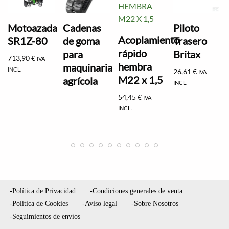
Motoazada
Cadenas
Piloto
Acoplamiento
SR1Z-80
de goma
Trasero
rápido
para
Britax
713,90
€
IVA
hembra
maquinaria
INCL.
26,61
€
IVA
M22 x 1,5
agrícola
INCL.
54,45
€
IVA
INCL.
-Política de Privacidad
-Condiciones generales de venta
-Politica de Cookies
-Aviso legal
-Sobre Nosotros
-Seguimientos de envíos