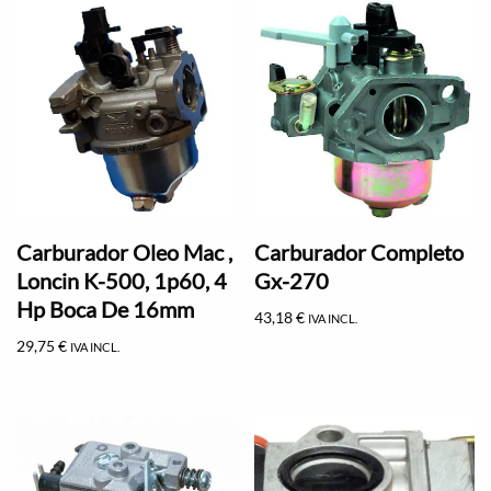
Carburador Oleo Mac ,
Carburador Completo
Loncin K-500, 1p60, 4
Gx-270
Hp Boca De 16mm
43,18
€
IVA INCL.
29,75
€
IVA INCL.