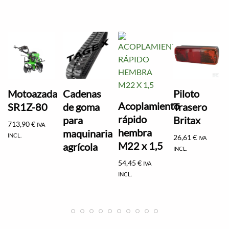
Motoazada
Cadenas
Piloto
Acoplamiento
SR1Z-80
de goma
Trasero
rápido
para
Britax
713,90
€
IVA
hembra
maquinaria
INCL.
26,61
€
IVA
M22 x 1,5
agrícola
INCL.
54,45
€
IVA
INCL.