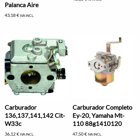
Palanca Aire
43,18
€
IVA INCL.
Carburador
Carburador Completo
136,137,141,142 Cit-
Ey-20, Yamaha Mt-
W33c
110 88g1410120
36,12
€
47,50
€
IVA INCL.
IVA INCL.